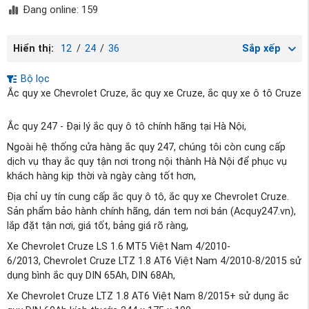
Đang online: 159
Hiển thị:
12
/
24
/
36
Sắp xếp
Bộ lọc
Ắc quy xe Chevrolet Cruze, ắc quy xe Cruze, ắc quy xe ô tô Cruze
Ắc quy 247 - Đại lý ắc quy ô tô chính hãng tại Hà Nội,
Ngoài hệ thống cửa hàng ắc quy 247, chúng tôi còn cung cấp
dịch vụ thay ắc quy tận nơi trong nội thành Hà Nội để phục vụ
khách hàng kịp thời và ngày càng tốt hơn,
Địa chỉ uy tín cung cấp ắc quy ô tô, ắc quy xe Chevrolet Cruze.
Sản phẩm bảo hành chính hãng, dán tem nơi bán (Acquy247.vn),
lắp đặt tận nơi, giá tốt, bảng giá rõ ràng,
Xe Chevrolet Cruze LS 1.6 MT5 Việt Nam 4/2010-
6/2013, Chevrolet Cruze LTZ 1.8 AT6 Việt Nam 4/2010-8/2015 sử
dụng bình ắc quy DIN 65Ah, DIN 68Ah,
Xe Chevrolet Cruze LTZ 1.8 AT6 Việt Nam 8/2015+ sử dụng ắc