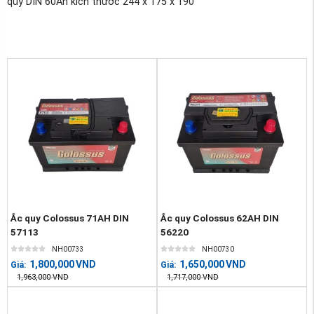
quy DIN 60Ah kích thước 244 x 175 x 190
Ắc quy Colossus 71AH DIN
Ắc quy Colossus 62AH DIN
57113
56220
NH00733
NH00730
1,800,000
VND
1,650,000
VND
Giá:
Giá:
1,963,000
VND
1,717,000
VND