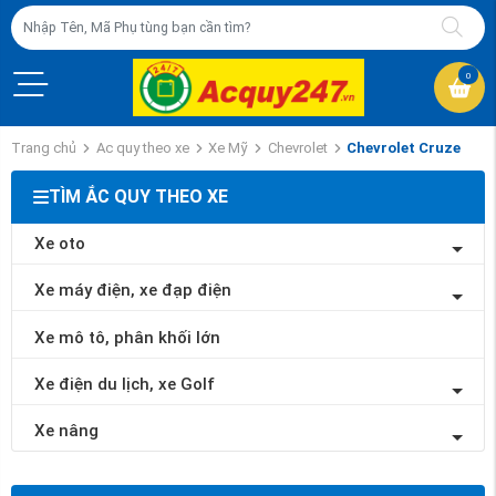
0
Trang chủ
Ac quy theo xe
Xe Mỹ
Chevrolet
Chevrolet Cruze
TÌM ẮC QUY THEO XE
Xe oto
Xe máy điện, xe đạp điện
Xe mô tô, phân khối lớn
Xe điện du lịch, xe Golf
Xe nâng