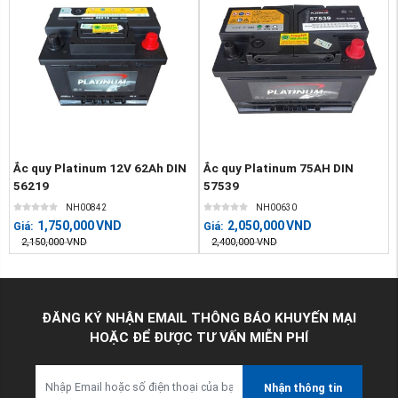
Ắc quy Platinum 12V 62Ah DIN
Ắc quy Platinum 75AH DIN
56219
57539
NH00842
NH00630
1,750,000
VND
2,050,000
VND
Giá:
Giá:
2,150,000
VND
2,400,000
VND
ĐĂNG KÝ NHẬN EMAIL THÔNG BÁO KHUYẾN MẠI
HOẶC ĐỂ ĐƯỢC TƯ VẤN MIỄN PHÍ
Nhận thông tin