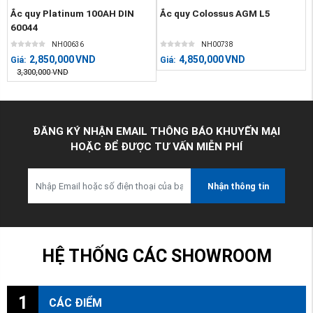
Ắc quy Platinum 100AH DIN
Ắc quy Colossus AGM L5
60044
NH00636
NH00738
2,850,000
VND
4,850,000
VND
Giá:
Giá:
3,300,000
VND
ĐĂNG KÝ NHẬN EMAIL THÔNG BÁO KHUYẾN MẠI
HOẶC ĐỂ ĐƯỢC TƯ VẤN MIỄN PHÍ
Nhận thông tin
HỆ THỐNG CÁC SHOWROOM
1
CÁC ĐIỂM