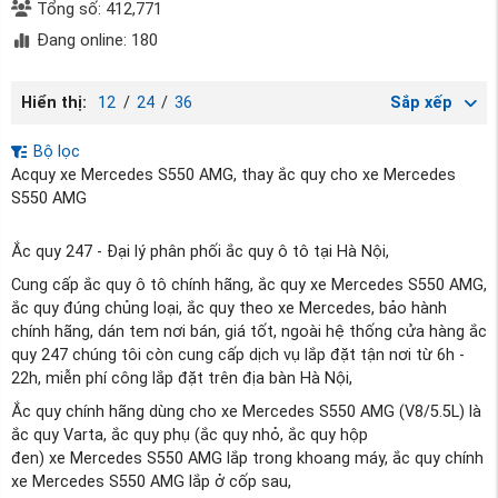
Tổng số: 412,771
Đang online: 180
Hiển thị:
12
/
24
/
36
Sắp xếp
Bộ lọc
Acquy xe Mercedes S550 AMG, thay ắc quy cho xe Mercedes
S550 AMG
Ắc quy 247 - Đại lý phân phối ắc quy ô tô tại Hà Nội,
Cung cấp ắc quy ô tô chính hãng, ắc quy xe Mercedes S550 AMG,
ắc quy đúng chủng loại, ắc quy theo xe Mercedes, bảo hành
chính hãng, dán tem nơi bán, giá tốt, ngoài hệ thống cửa hàng ắc
quy 247 chúng tôi còn cung cấp dịch vụ lắp đặt tận nơi từ 6h -
22h, miễn phí công lắp đặt trên địa bàn Hà Nội,
Ắc quy chính hãng dùng cho xe Mercedes S550 AMG (V8/5.5L) là
ắc quy Varta, ắc quy phụ (ắc quy nhỏ, ắc quy hộp
đen) xe Mercedes S550 AMG lắp trong khoang máy, ắc quy chính
xe Mercedes S550 AMG lắp ở cốp sau,