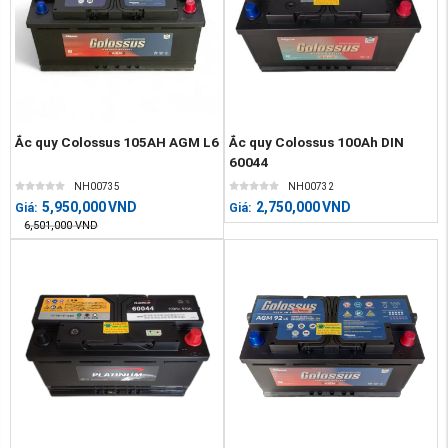
Ắc quy Colossus 105AH AGM L6
Ắc quy Colossus 100Ah DIN
60044
NH00735
NH00732
5,950,000
VND
2,750,000
VND
Giá:
Giá:
6,501,000
VND