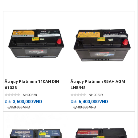
Ắc quy Platinum 110AH DIN
Ắc quy Platinum 95AH AGM
61038
LN5/H8
NH00628
NH00639
3,600,000
VND
5,400,000
VND
Giá:
Giá:
3,950,000
VND
6,100,000
VND