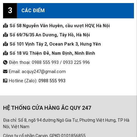
3
CÁC ĐIỂM
Số 58 Nguyễn Văn Huyên, cầu vượt HQV, Hà Nội
Số 69/76/35 An Dương, Tây Hồ, Hà Nội
Số 101 Vịnh Tây 2, Ocean Park 3, Hưng Yên
Số 18 Vũ Thiện Đễ, Nam Định, Ninh Bình
Điện thoại: 0988 555 993 / 0933 225 996
Email: acquy247@gmail.com
Hotline (Zalo):
0988 555 993
HỆ THỐNG CỬA HÀNG ẮC QUY 247
Địa chỉ: Số 8, ngõ 94 đường Ngô Gia Tự, Phường Việt Hưng, TP Hà
Nội, Việt Nam
Công ty cổ phần Carvin, GPKD 0101856855