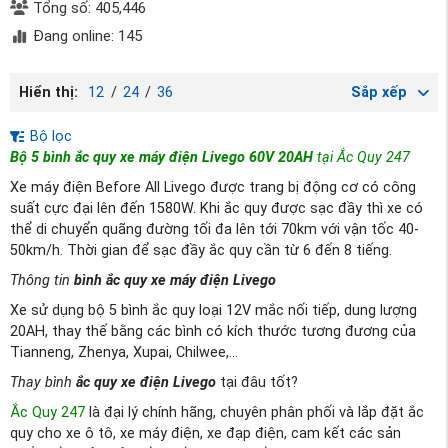
Tổng số: 405,446
Đang online: 145
Hiển thị:
12
/
24
/
36
Sắp xếp
Bộ lọc
Bộ 5 bình ắc quy xe máy điện Livego 60V 20AH
tại Ắc Quy 247
Xe máy điện Before All Livego được trang bị động cơ có công
suất cực đại lên đến 1580W. Khi ắc quy được sạc đầy thì xe có
thể di chuyển quãng đường tối đa lên tới 70km với vận tốc 40-
50km/h. Thời gian để sạc đầy ắc quy cần từ 6 đến 8 tiếng.
Thông tin
bình ắc quy xe máy điện Livego
Xe sử dụng bộ 5 bình ắc quy loại 12V mắc nối tiếp, dung lượng
20AH, thay thế bằng các bình có kích thước tương đương của
Tianneng, Zhenya, Xupai, Chilwee,...
Thay bình
ắc quy xe điện Livego
tại đâu tốt?
Ắc Quy 247
là đại lý chính hãng, chuyên phân phối và lắp đặt ắc
quy cho xe ô tô, xe máy điện, xe đạp điện, cam kết các sản