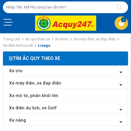
0
Trang chủ
Ac quy theo xe
Xe khác
Xe máy điện, xe đạp điện
Xe điện Before All
Livego
TÌM ẮC QUY THEO XE
Xe oto
Xe máy điện, xe đạp điện
Xe mô tô, phân khối lớn
Xe điện du lịch, xe Golf
Xe nâng