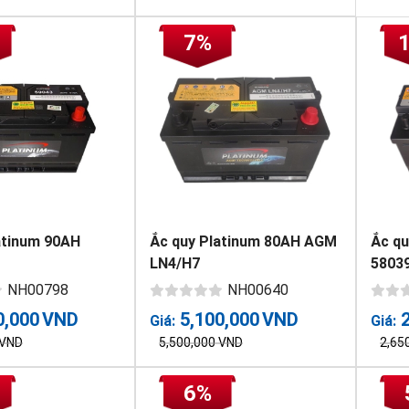
7%
atinum 90AH
Ắc quy Platinum 80AH AGM
Ắc qu
LN4/H7
5803
NH00798
NH00640
0,000
VND
5,100,000
VND
Giá:
Giá:
VND
5,500,000
VND
2,65
6%