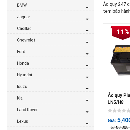
Ắc quy 247 có
BMW
tem bảo hành,
Jaguar
Cadillac
11%
Chevrolet
Ford
Honda
Hyundai
Isuzu
Ắc quy Pl
Kia
LN5/H8
Land Rover
5,40
Giá:
Lexus
6,100,000