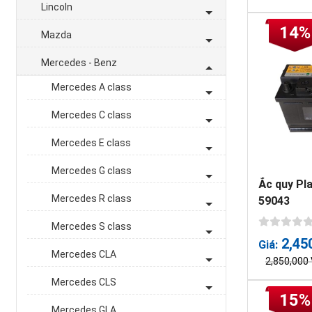
Lincoln
14%
Mazda
Mercedes - Benz
Mercedes A class
Mercedes C class
Mercedes E class
Mercedes G class
Ắc quy Pl
Mercedes R class
59043
Mercedes S class
2,45
Giá:
Mercedes CLA
2,850,000
Mercedes CLS
15%
Mercedes GLA