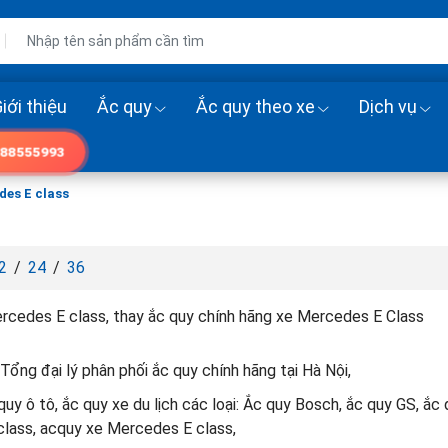
iới thiệu
Ắc quy
Ắc quy theo xe
Dịch vụ
88555993
es E class
2
/
24
/
36
rcedes E class, thay ắc quy chính hãng xe Mercedes E Class
Tổng đại lý phân phối ắc quy chính hãng tại Hà Nội,
uy ô tô, ắc quy xe du lịch các loại: Ắc quy Bosch, ắc quy GS, ắ
lass, acquy xe Mercedes E class,