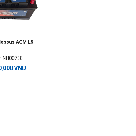
lossus AGM L5
NH00738
0,000
VND