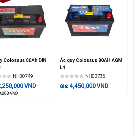
y Colossus 80Ah DIN
Ắc quy Colossus 80AH AGM
4
L4
NH00749
NH00736
2,250,000
VND
4,450,000
VND
Giá:
0,000
VND