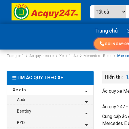
Trang chủ
G
GỌI NGAY:
09
Trang chủ
Ac quy theo xe
Xe châu Âu
Mercedes - Benz
Merced
Hiển thị:
1
TÌM ẮC QUY THEO XE
Xe oto
Ắc quy xe Me
Audi
Ắc quy 247 - 
Bentley
Cung cấp ắc q
BYD
Mercedes E c