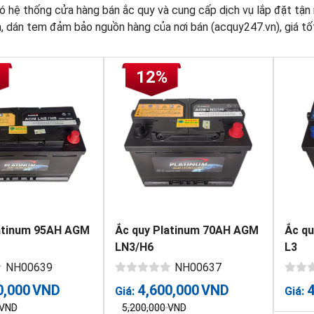
 hệ thống cửa hàng bán ắc quy và cung cấp dịch vụ lắp đặt tận n
 dán tem đảm bảo nguồn hàng của nơi bán (acquy247.vn), giá tốt
12%
atinum 95AH AGM
Ắc quy Platinum 70AH AGM
Ắc q
LN3/H6
L3
NH00639
NH00637
0,000
VND
4,600,000
VND
Giá:
Giá:
VND
5,200,000
VND