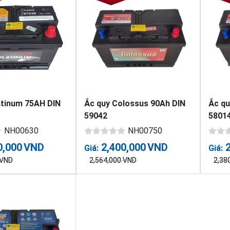
atinum 75AH DIN
Ắc quy Colossus 90Ah DIN
Ắc qu
59042
5801
NH00630
NH00750
0,000
VND
2,400,000
VND
Giá:
Giá:
VND
2,564,000
VND
2,38