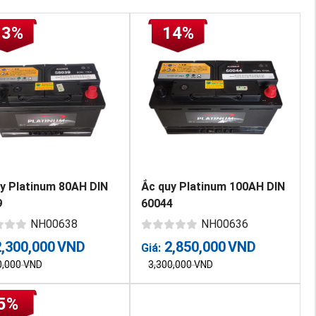
13%
14%
y Platinum 80AH DIN
Ắc quy Platinum 100AH DIN
9
60044
NH00638
NH00636
2,300,000
VND
2,850,000
VND
Giá:
0,000
VND
3,300,000
VND
5%