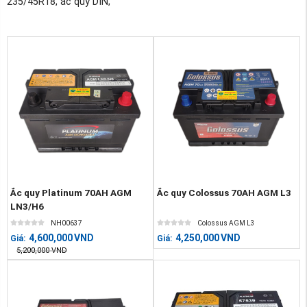
235/45R18, ắc quy DIN,
Ắc quy Platinum 70AH AGM
Ắc quy Colossus 70AH AGM L3
LN3/H6
NH00637
Colossus AGM L3
4,600,000
VND
4,250,000
VND
Giá:
Giá:
5,200,000
VND