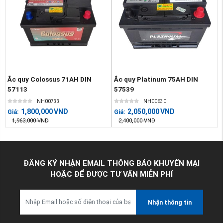
Ắc quy Colossus 71AH DIN
Ắc quy Platinum 75AH DIN
57113
57539
NH00733
NH00630
1,800,000
VND
2,050,000
VND
Giá:
Giá:
1,963,000
VND
2,400,000
VND
ĐĂNG KÝ NHẬN EMAIL THÔNG BÁO KHUYẾN MẠI
HOẶC ĐỂ ĐƯỢC TƯ VẤN MIỄN PHÍ
Nhận thông tin