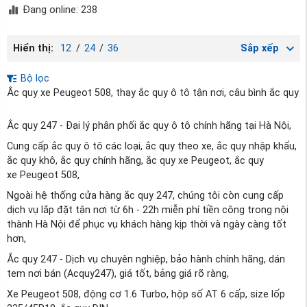
Đang online: 238
Hiển thị:
12
/
24
/
36
Sắp xếp
Bộ lọc
Ắc quy xe Peugeot 508, thay ắc quy ô tô tận nơi, câu bình ắc quy
Ắc quy 247 - Đại lý phân phối ắc quy ô tô chính hãng tại Hà Nội,
Cung cấp ắc quy ô tô các loại, ắc quy theo xe, ắc quy nhập khẩu,
ắc quy khô, ắc quy chính hãng, ắc quy xe Peugeot, ắc quy
xe Peugeot 508,
Ngoài hệ thống cửa hàng ắc quy 247, chúng tôi còn cung cấp
dịch vụ lắp đặt tận nơi từ 6h - 22h miễn phí tiền công trong nội
thành Hà Nội để phục vụ khách hàng kịp thời và ngày càng tốt
hơn,
Ắc quy 247 - Dịch vụ chuyên nghiệp, bảo hành chính hãng, dán
tem nơi bán (Acquy247), giá tốt, bảng giá rõ ràng,
Xe Peugeot 508, động cơ 1.6 Turbo, hộp số AT 6 cấp, size lốp