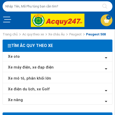
0
Trang chủ
Ac quy theo xe
Xe châu Âu
Peugeot
Peugeot 508
TÌM ẮC QUY THEO XE
Xe oto
Xe máy điện, xe đạp điện
Xe mô tô, phân khối lớn
Xe điện du lịch, xe Golf
Xe nâng