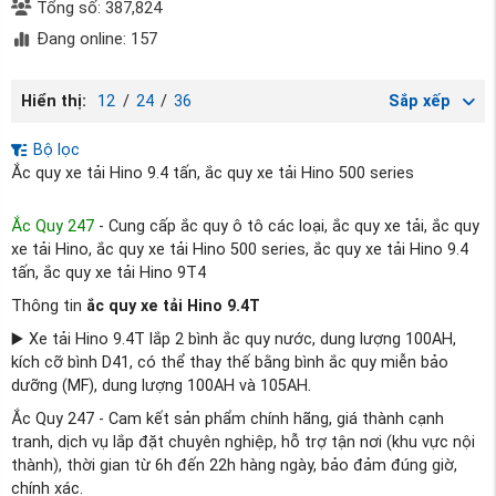
Tổng số: 387,824
Đang online: 157
Hiển thị:
12
/
24
/
36
Sắp xếp
Bộ lọc
Ắc quy xe tải Hino 9.4 tấn, ắc quy xe tải Hino 500 series
Ắc Quy 247
- Cung cấp ắc quy ô tô các loại, ắc quy xe tải, ắc quy
xe tải Hino, ắc quy xe tải Hino 500 series, ắc quy xe tải Hino 9.4
tấn, ắc quy xe tải Hino 9T4
Thông tin
ắc quy xe tải Hino 9.4T
▶️ Xe tải Hino 9.4T lắp 2 bình ắc quy nước, dung lượng 100AH,
kích cỡ bình D41, có thể thay thế bằng bình ắc quy miễn bảo
dưỡng (MF), dung lượng 100AH và 105AH.
Ắc Quy 247 - Cam kết sản phẩm chính hãng, giá thành cạnh
tranh, dịch vụ lắp đặt chuyên nghiệp, hỗ trợ tận nơi (khu vực nội
thành), thời gian từ 6h đến 22h hàng ngày, bảo đảm đúng giờ,
chính xác.