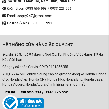
Số 18 Vũ Thiện Đễ, Nam Định, Ninh Bình
Điện thoại: 0988 555 993 / 0933 225 996
Email: acquy247@gmail.com
Hotline (Zalo):
0988 555 993
HỆ THỐNG CỬA HÀNG ẮC QUY 247
Địa chỉ: Số 8, ngõ 94 đường Ngô Gia Tự, Phường Việt Hưng, TP Hà
Nội, Việt Nam
Công ty cổ phần Carvin, GPKD 0101856855
ACQUY247.VN - chuyên cung cấp ắc quy các dòng xe Honda: Honda
City, Honda Civic, Honda CRV, Honda HRV, Honda Brio, Honda Jazz,
Honda Accord, Honda Acura Chính hãng - Giá tốt nhất.
Liên hệ: 0988 555 993 / 0933 225 996: