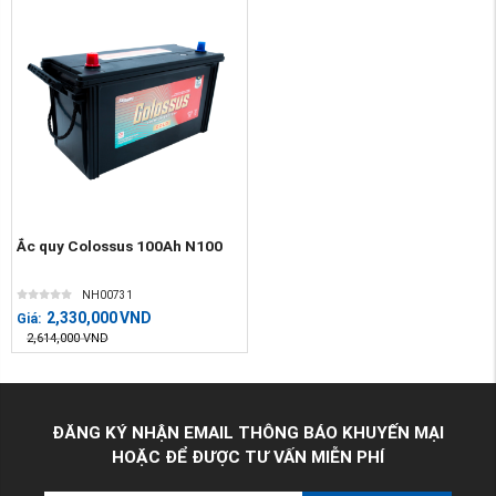
Ắc quy Colossus 100Ah N100
NH00731
2,330,000
VND
Giá:
2,614,000
VND
ĐĂNG KÝ NHẬN EMAIL THÔNG BÁO KHUYẾN MẠI
HOẶC ĐỂ ĐƯỢC TƯ VẤN MIỄN PHÍ