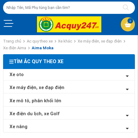
0
Trang chủ
Ac quy theo xe
Xe khác
Xe máy điện, xe đạp điện
Xe điện Aima
Aima Moka
TÌM ẮC QUY THEO XE
Xe oto
Xe máy điện, xe đạp điện
Xe mô tô, phân khối lớn
Xe điện du lịch, xe Golf
Xe nâng