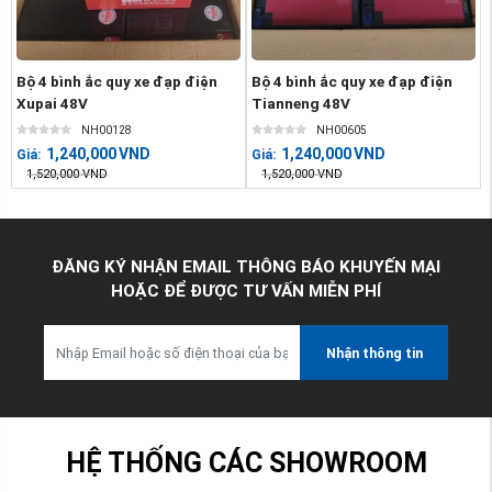
Bộ 4 bình ắc quy xe đạp điện
Bộ 4 bình ắc quy xe đạp điện
Xupai 48V
Tianneng 48V
NH00128
NH00605
1,240,000
VND
1,240,000
VND
Giá:
Giá:
1,520,000
VND
1,520,000
VND
ĐĂNG KÝ NHẬN EMAIL THÔNG BÁO KHUYẾN MẠI
HOẶC ĐỂ ĐƯỢC TƯ VẤN MIỄN PHÍ
Nhận thông tin
HỆ THỐNG CÁC SHOWROOM