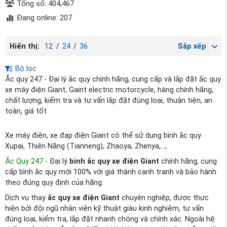
Tổng số: 404,467
Đang online: 207
Hiển thị:
12
/
24
/
36
Sắp xếp
Bộ lọc
Ắc quy 247 - Đại lý ắc quy chính hãng, cung cấp và lắp đặt ắc quy
xe máy điện Giant, Gaint electric motorcycle, hàng chính hãng,
chất lượng, kiểm tra và tư vấn lắp đặt đúng loại, thuận tiện, an
toàn, giá tốt
Xe máy điện, xe đạp điện Giant có thể sử dụng bình ắc quy
Xupai, Thiên Năng (Tianneng), Zhaoya, Zhenya,...,
Ắc Quy 247
- Đại lý
bình ắc quy xe điện Giant
chính hãng, cung
cấp bình ắc quy mới 100% với giá thành cạnh tranh và bảo hành
theo đúng quy định của hãng.
Dịch vụ thay
ắc quy xe điện Giant
chuyên nghiệp, được thực
hiện bởi đội ngũ nhân viên kỹ thuật giàu kinh nghiệm, tư vấn
đúng loại, kiểm tra, lắp đặt nhanh chóng và chính xác. Ngoài hệ