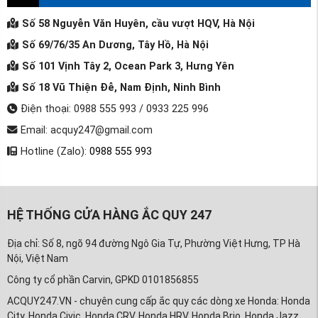
Số 58 Nguyễn Văn Huyên, cầu vượt HQV, Hà Nội
Số 69/76/35 An Dương, Tây Hồ, Hà Nội
Số 101 Vịnh Tây 2, Ocean Park 3, Hưng Yên
Số 18 Vũ Thiện Đễ, Nam Định, Ninh Bình
Điện thoại: 0988 555 993 / 0933 225 996
Email: acquy247@gmail.com
Hotline (Zalo):
0988 555 993
HỆ THỐNG CỬA HÀNG ẮC QUY 247
Địa chỉ: Số 8, ngõ 94 đường Ngô Gia Tự, Phường Việt Hưng, TP Hà
Nội, Việt Nam
Công ty cổ phần Carvin, GPKD 0101856855
ACQUY247.VN - chuyên cung cấp ắc quy các dòng xe Honda: Honda
City, Honda Civic, Honda CRV, Honda HRV, Honda Brio, Honda Jazz,