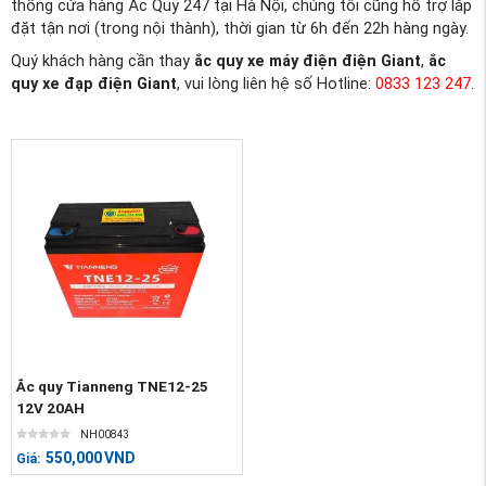
thống cửa hàng Ắc Quy 247 tại Hà Nội, chúng tôi cũng hỗ trợ lắp
đặt tận nơi (trong nội thành), thời gian từ 6h đến 22h hàng ngày.
Quý khách hàng cần thay
ắc quy xe máy điện điện Giant
,
ắc
quy xe đạp điện Giant
, vui lòng liên hệ số Hotline:
0833 123 247
.
Ắc quy Tianneng TNE12-25
12V 20AH
NH00843
550,000
VND
Giá: