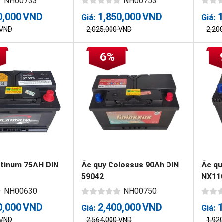
NH00733
NH00753
0,000
VND
1,850,000
VND
Giá:
Giá:
VND
2,025,000
VND
2,20
6%
atinum 75AH DIN
Ắc quy Colossus 90Ah DIN
Ắc q
59042
NX11
NH00630
NH00750
0,000
VND
2,400,000
VND
Giá:
Giá:
VND
2,564,000
VND
1,92