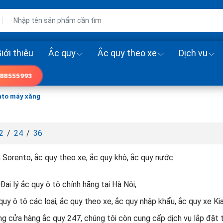
iới thiệu
Ắc quy
Ắc quy theo xe
Dịch vụ
88555993
nto máy xăng
2
/
24
/
36
 Sorento, ắc quy theo xe, ắc quy khô, ắc quy nước
Đại lý ắc quy ô tô chính hãng tại Hà Nội,
uy ô tô các loại, ắc quy theo xe, ắc quy nhập khẩu, ắc quy xe Ki
g cửa hàng ắc quy 247, chúng tôi còn cung cấp dịch vụ lắp đặt t