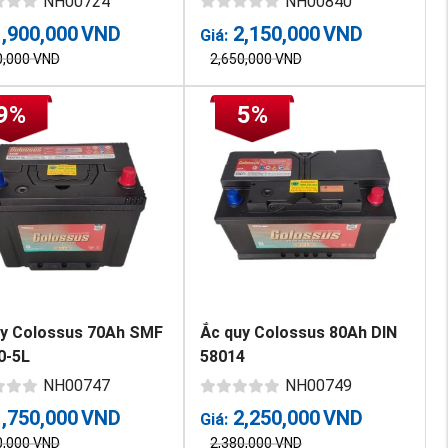
NH00724
NH00840
1,900,000
VND
2,150,000
VND
Giá:
0,000
VND
2,650,000
VND
9%
5%
uy Colossus 70Ah SMF
Ắc quy Colossus 80Ah DIN
0-5L
58014
NH00747
NH00749
1,750,000
VND
2,250,000
VND
Giá:
0,000
VND
2,380,000
VND