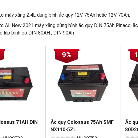
to máy xăng 2.4L dùng bình ắc quy 12V 75Ah hoăc 12V 70Ah,
to All New 2021 máy xăng dùng bình ắc quy DIN 75Ah Pinaco, ắc
c lăp bình cỡ DIN 80AH , DIN 90Ah
9%
lossus 71AH DIN
Ắc quy Colossus 75Ah SMF
Ắc qu
NX110-5ZL
80D2