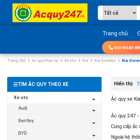
Trang chủ
G
GỌI NGAY:
09
Trang chủ
Ac quy theo xe
Xe oto
Kia
Kia Sorento
Kia Sore
Hiển thị:
1
TÌM ẮC QUY THEO XE
Xe oto
Ắc quy xe Kia
Audi
Ắc quy 247 - 
Bentley
Cung cấp ắc q
BYD
Ngoài hệ thốn