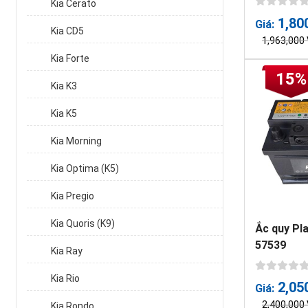
Kia Cerato
1,80
Giá:
Kia CD5
1,963,000
Kia Forte
15%
Kia K3
Kia K5
Kia Morning
Kia Optima (K5)
Kia Pregio
Kia Quoris (K9)
Ắc quy Pl
57539
Kia Ray
Kia Rio
2,05
Giá:
2,400,000
Kia Rondo