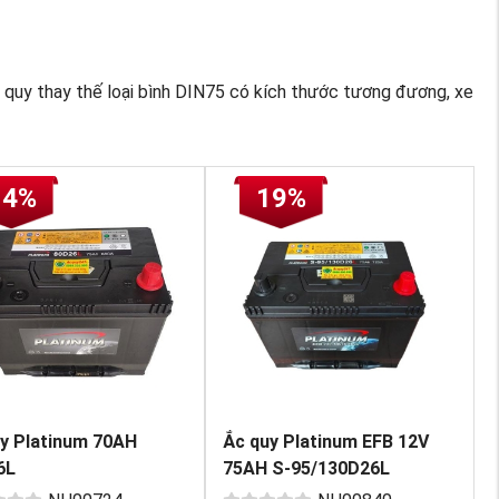
 quy thay thế loại bình DIN75 có kích thước tương đương, xe
14%
19%
y Platinum 70AH
Ắc quy Platinum EFB 12V
6L
75AH S-95/130D26L