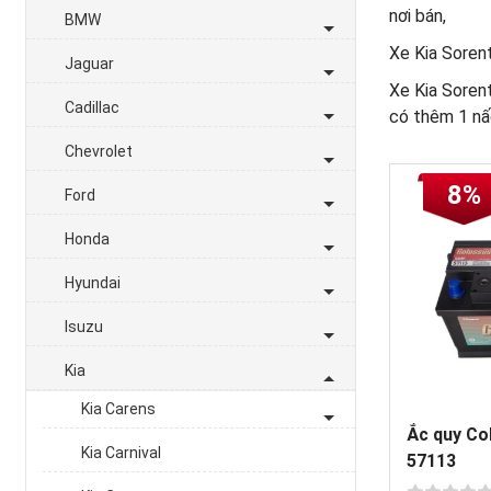
nơi bán,
BMW
Xe Kia Soren
Jaguar
Xe Kia Soren
Cadillac
có thêm 1 nấ
Chevrolet
8%
Ford
Honda
Hyundai
Isuzu
Kia
Kia Carens
Ắc quy Co
Kia Carnival
57113