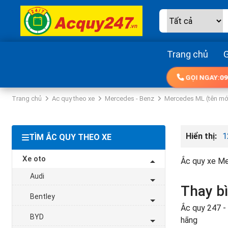
Trang chủ
G
GỌI NGAY:
09
Trang chủ
Ac quy theo xe
Mercedes - Benz
Mercedes ML (tên mớ
Hiển thị:
1
TÌM ẮC QUY THEO XE
Xe oto
Ắc quy xe Me
Audi
Thay b
Bentley
Ắc quy 247 - 
BYD
hãng