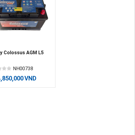
uy Colossus AGM L5
NH00738
4,850,000
VND