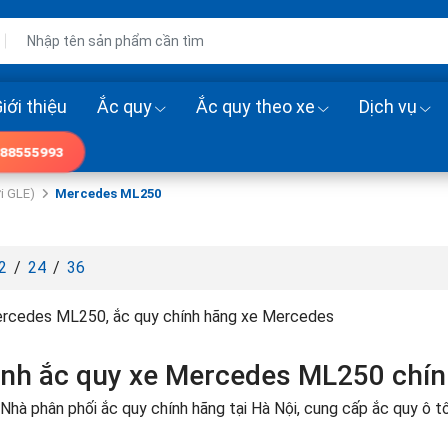
iới thiệu
Ắc quy
Ắc quy theo xe
Dịch vụ
88555993
i GLE)
Mercedes ML250
2
/
24
/
36
rcedes ML250, ắc quy chính hãng xe Mercedes
ình ắc quy xe Mercedes ML250 chí
Nhà phân phối ắc quy chính hãng tại Hà Nội, cung cấp ắc quy ô 