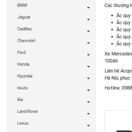
Các thương h
BMW
Ắc quy
Jaguar
Ắc quy
Cadillac
Ắc quy
Ắc quy 
Chevrolet
Ắc quy
Ford
Xe Mercedes 
100Ah
Honda
Liên hệ Acquy
Hyundai
Hà Nội, phục
Hotline: 098
Isuzu
Kia
Land Rover
Lexus