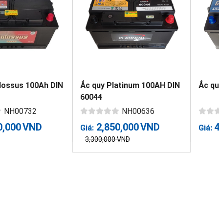
lossus 100Ah DIN
Ắc quy Platinum 100AH DIN
Ắc q
60044
NH00732
NH00636
0,000
VND
2,850,000
VND
Giá:
Giá:
3,300,000
VND