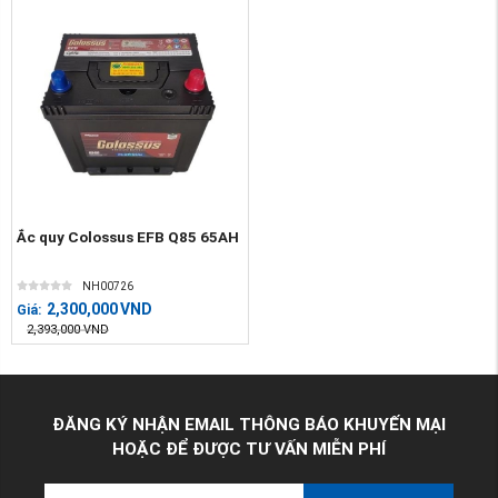
Ắc quy Colossus EFB Q85 65AH
NH00726
2,300,000
VND
Giá:
2,393,000
VND
ĐĂNG KÝ NHẬN EMAIL THÔNG BÁO KHUYẾN MẠI
HOẶC ĐỂ ĐƯỢC TƯ VẤN MIỄN PHÍ