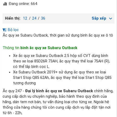
Đang online: 664
Hiển thị:
12
/
24
/
36
Sắp xếp
Bộ lọc
Ắc quy xe Subaru Outback, thời gian sử dụng bình ắc quy xe ô tô
Thông tin
bình ắc quy xe Subaru Outback
Xe ắc quy xe Subaru Outback 2.5 hộp số CVT dùng bình
theo xe loại 85D26R 73AH, ắc quy thay thế loại 75AH (R),
có thể lắp bình cọc L.
Xe Subaru Outback 2019+ sử dụng ắc quy theo xe loại
Start Stop Q85 62Ah, ắc quy thay thế loại Start Stop Q85
tương đương
Ắc quy 247 -
Đại lý bình ắc quy xe Subaru Outback
chính hãng,
cung cấp dịch vụ chuyên nghiệp, bảo hành theo quy định của
hãng, dán tem nơi bán, tư vấn đúng loại cho từng xe. Ngoài hệ
thống cửa hàng chúng tôi còn cung cấp dịch vụ lắp đặt tận nơi
từ 6h - 22h,