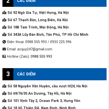
2
CÁC ĐIỂM
Số 92 Ngô Gia Tự, Việt Hưng, Hà Nội
Số 67 Thạch Bàn, Long Biên, Hà Nội
Số 18B Tam Trinh, Mai Động, Hà Nội
Số 343A Lũy Bán Bích, Tân Phú, TP Hồ Chí Minh
Điện thoại: 0988 555 993 / 0933 225 996
Email: acquy247@gmail.com
Hotline (Zalo):
0988 555 993
3
CÁC ĐIỂM
Số 58 Nguyễn Văn Huyên, cầu vượt HQV, Hà Nội
Số 69/76/35 An Dương, Tây Hồ, Hà Nội
Số 101 Vịnh Tây 2, Ocean Park 3, Hưng Yên
Số 18 Vũ Thiện Đễ, Nam Định, Ninh Bình