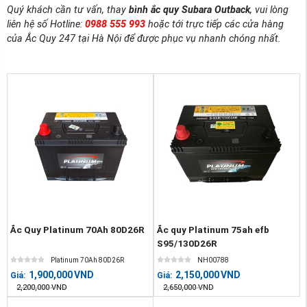
Quý khách cần tư vấn, thay
bình ắc quy Subara Outback
, vui lòng
liên hệ số Hotline:
0988 555 993
hoặc tới trực tiếp các cửa hàng
của Ắc Quy 247 tại Hà Nội để được phục vụ nhanh chóng nhất.
Ắc Quy Platinum 70Ah 80D26R
Ắc quy Platinum 75ah efb
S95/130D26R
Platinum 70Ah 80D26R
NH00788
1,900,000
VND
2,150,000
VND
Giá:
Giá:
2,200,000
VND
2,650,000
VND