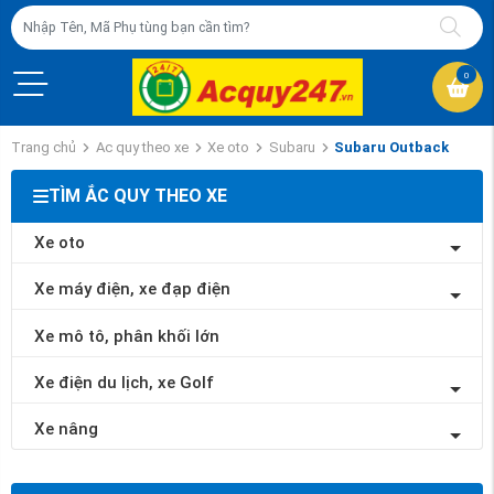
0
Trang chủ
Ac quy theo xe
Xe oto
Subaru
Subaru Outback
TÌM ẮC QUY THEO XE
Xe oto
Xe máy điện, xe đạp điện
Xe mô tô, phân khối lớn
Xe điện du lịch, xe Golf
Xe nâng