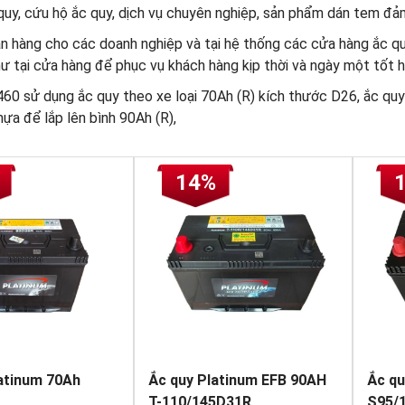
uy, cứu hộ ắc quy, dịch vụ chuyên nghiệp, sản phẩm dán tem đảm 
n hàng cho các doanh nghiệp và tại hệ thống các cửa hàng ắc quy
hư tại cửa hàng để phục vụ khách hàng kịp thời và ngày một tốt h
60 sử dụng ắc quy theo xe loại 70Ah (R) kích thước D26, ắc quy
ựa để lắp lên bình 90Ah (R),
14%
atinum 70Ah
Ắc quy Platinum EFB 90AH
Ắc qu
T-110/145D31R
S95/