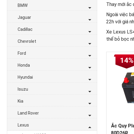
Thay mới ắc q
BMW
Ngoài việc bá
Jaguar
22h với giá n
Cadillac
Xe Lexus LS4
thể bỏ bọc nh
Chevrolet
Ford
14%
Honda
Hyundai
Isuzu
Kia
Land Rover
Lexus
Ắc Quy Pl
80D26R