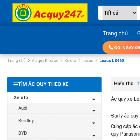
Trang chủ
G
GỌI NGAY:
09
Trang chủ
Ac quy theo xe
Xe oto
Lexus
Lexus LS460
Hiển thị:
1
TÌM ẮC QUY THEO XE
Xe oto
Ắc quy xe Le
Audi
Đại lý ắc quy
Bentley
Cung cấp ắc q
BYD
quy Panasoni