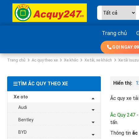
Trang chủ
G
GỌI NGAY:
09
Trang chủ
Ac quy theo xe
Xe khác
Xe tải, xe khách
Xe tải Isuzu
Hiển thị:
1
TÌM ẮC QUY THEO XE
Xe oto
Ắc quy xe tải
Audi
Ắc Quy 247
-
Bentley
tấn.
BYD
Thông tin
ắc 