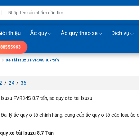
iới thiệu
Ắc quy
Ắc quy theo xe
Dịch vụ
88555993
Xe tải Isuzu FVR34S 8.7 tấn
2
/
24
/
36
 Isuzu FVR34S 8.7 tấn, ac quy oto tai Isuzu
 Đại lý ắc quy ô tô chính hãng, cung cấp ắc quy ô tô các loại, ắc 
quy xe tải Isuzu 8.7 Tấn