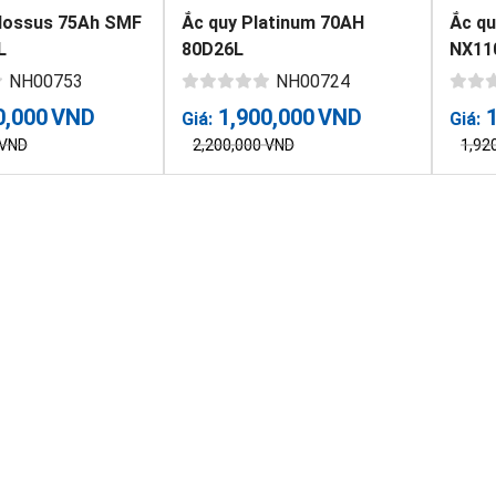
lossus 75Ah SMF
Ắc quy Platinum 70AH
Ắc q
L
80D26L
NX11
NH00753
NH00724
0,000
VND
1,900,000
VND
Giá:
Giá:
VND
2,200,000
VND
1,92