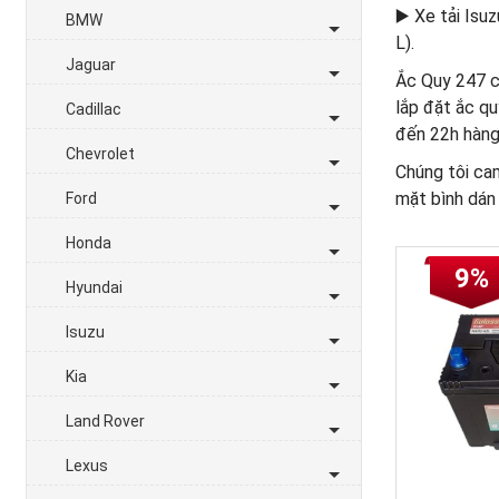
▶️ Xe tải Isu
BMW
L).
Jaguar
Ắc Quy 247 cu
lắp đặt ắc qu
Cadillac
đến 22h hàng
Chevrolet
Chúng tôi ca
mặt bình dán
Ford
Honda
9%
Hyundai
Isuzu
Kia
Land Rover
Lexus