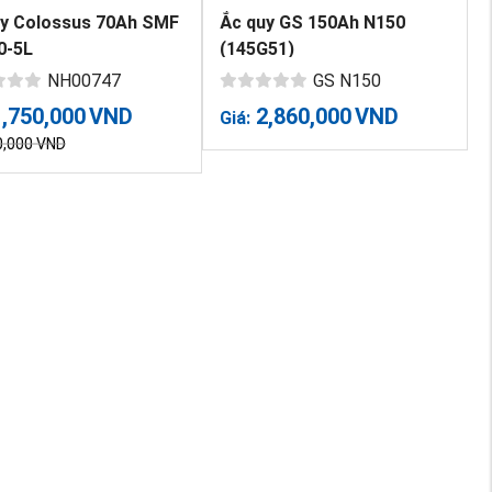
uy Colossus 70Ah SMF
Ắc quy GS 150Ah N150
0-5L
(145G51)
NH00747
GS N150
1,750,000
VND
2,860,000
VND
Giá:
0,000
VND