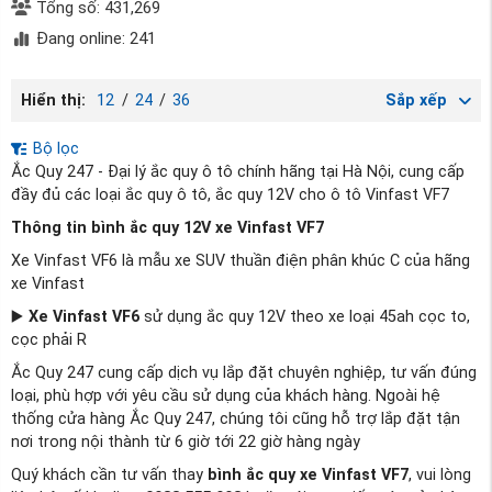
Tổng số: 431,269
Đang online: 241
Hiển thị:
12
/
24
/
36
Sắp xếp
Bộ lọc
Ắc Quy 247 - Đại lý ắc quy ô tô chính hãng tại Hà Nội, cung cấp
đầy đủ các loại ắc quy ô tô, ắc quy 12V cho ô tô Vinfast VF7
Thông tin bình ắc quy 12V xe Vinfast VF7
Xe Vinfast VF6 là mẫu xe SUV thuần điện phân khúc C của hãng
xe Vinfast
▶️
Xe Vinfast VF6
sử dụng ắc quy 12V theo xe loại 45ah cọc to,
cọc phải R
Ắc Quy 247 cung cấp dịch vụ lắp đặt chuyên nghiệp, tư vấn đúng
loại, phù hợp với yêu cầu sử dụng của khách hàng. Ngoài hệ
thống cửa hàng Ắc Quy 247, chúng tôi cũng hỗ trợ lắp đặt tận
nơi trong nội thành từ 6 giờ tới 22 giờ hàng ngày
Quý khách cần tư vấn thay
bình ắc quy xe Vinfast VF7
, vui lòng