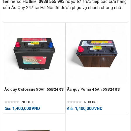
liên hệ số Hotline:
0988 555 993
hoặc tới trực tiếp các cửa hàng
của Ắc Quy 247 tại Hà Nội để được phục vụ nhanh chóng nhất.
Ắc quy Colossus 50Ah 65B24RS
Ắc quy Puma 46Ah 55B24RS
NH00870
NH00869
1,400,000
VND
1,400,000
VND
Giá:
Giá: