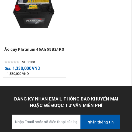
Ắc quy Platinum 46Ah 55B24RS
NH00801
1,330,000
VND
Giá:
1,550,000
VND
ĐĂNG KÝ NHẬN EMAIL THÔNG BÁO KHUYẾN MẠI
HOẶC ĐỂ ĐƯỢC TƯ VẤN MIỄN PHÍ
Nhận thông tin