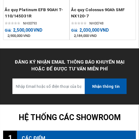
Ắc quy Platinum EFB 90AH T-
Ắc quy Colossus 90Ah SMF
110/145D31R
NX120-7
NH00793
NH00748
2,500,000
VND
2,030,000
VND
Giá:
Giá:
2,900,000
VND
2,184,000
VND
ĐĂNG KÝ NHẬN EMAIL THÔNG BÁO KHUYẾN MẠI
HOẶC ĐỂ ĐƯỢC TƯ VẤN MIỄN PHÍ
Nhận thông tin
HỆ THỐNG CÁC SHOWROOM
1
CÁC ĐIỂM