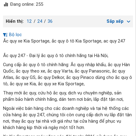
Đang online: 255
Hiển thị:
12
/
24
/
36
Sắp xếp
Bộ lọc
Ắc quy xe Kia Sportage, ắc quy ô tô Kia Sportage, ac quy 247
Ắc quy 247 - Đại lý ắc quy ô tô chính hãng tại Hà Nội,
Cung cấp ắc quy ô tô chính hãng: Ắc quy nhập khẩu, ắc quy Hàn
Quốc, ắc quy theo xe, ắc quy Varta, ắc quy Panasonic, ắc quy
Atlas, ắc quy GS, ắc quy Delkor, ắc quy Pinaco dùng cho ắc quy ô
tô, ắc quy xe Kia, ắc quy xe Kia Sportage,
Thay mới ắc quy, cứu hộ ắc quy, dịch vụ chuyên nghiệp, sản
phẩm bảo hành chính hãng, dán tem nơi bán, lắp đặt tận nơi,
Ngoài việc bán hàng cho các doanh nghiệp và tại hệ thống các
cửa hàng ắc quy 247, chúng tôi còn cung cấp dịch vụ lắp đặt tận
nơi, thay ắc quy tại nhà với giá như tại cửa hàng để phục vụ
khách hàng kịp thời và ngày một tốt hơn.