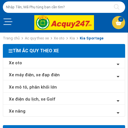
0
Trang chủ
Ac quy theo xe
Xe oto
Kia
Kia Sportage
TÌM ẮC QUY THEO XE
Xe oto
Xe máy điện, xe đạp điện
Xe mô tô, phân khối lớn
Xe điện du lịch, xe Golf
Xe nâng