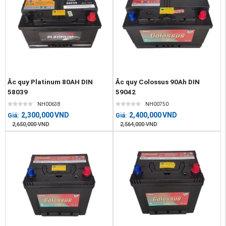
Ắc quy Platinum 80AH DIN
Ắc quy Colossus 90Ah DIN
58039
59042
NH00638
NH00750
2,300,000
VND
2,400,000
VND
Giá:
Giá:
2,650,000
VND
2,564,000
VND