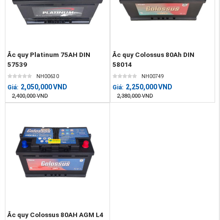
Ắc quy Platinum 75AH DIN
Ắc quy Colossus 80Ah DIN
57539
58014
NH00630
NH00749
2,050,000
VND
2,250,000
VND
Giá:
Giá:
2,400,000
VND
2,380,000
VND
Ắc quy Colossus 80AH AGM L4