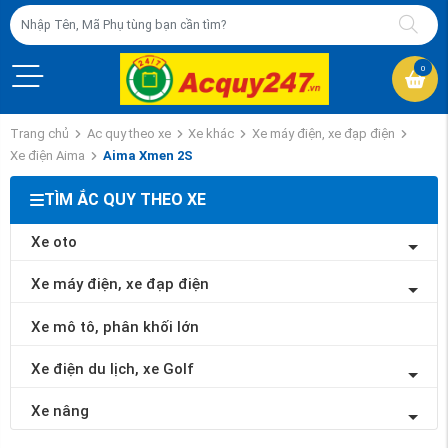
0
Trang chủ
Ac quy theo xe
Xe khác
Xe máy điện, xe đạp điện
Xe điện Aima
Aima Xmen 2S
TÌM ẮC QUY THEO XE
Xe oto
Xe máy điện, xe đạp điện
Xe mô tô, phân khối lớn
Xe điện du lịch, xe Golf
Xe nâng