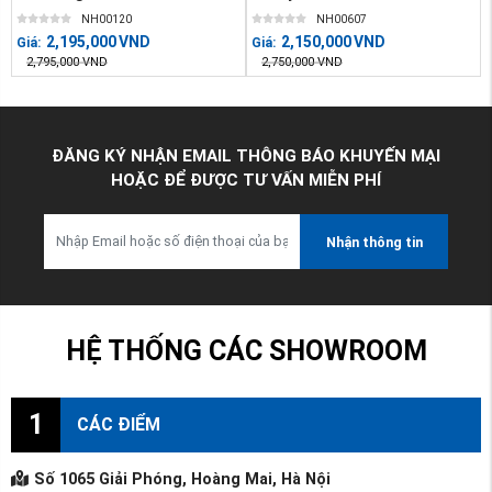
NH00120
NH00607
2,195,000
VND
2,150,000
VND
Giá:
Giá:
2,795,000
VND
2,750,000
VND
ĐĂNG KÝ NHẬN EMAIL THÔNG BÁO KHUYẾN MẠI
HOẶC ĐỂ ĐƯỢC TƯ VẤN MIỄN PHÍ
Nhận thông tin
HỆ THỐNG CÁC SHOWROOM
1
CÁC ĐIỂM
Số 1065 Giải Phóng, Hoàng Mai, Hà Nội