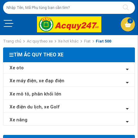
0
Trang chủ
Ac quy theo xe
Xe hơi khác
Fiat
Fiat 500
TÌM ẮC QUY THEO XE
Xe oto
Xe máy điện, xe đạp điện
Xe mô tô, phân khối lớn
Xe điện du lịch, xe Golf
Xe nâng