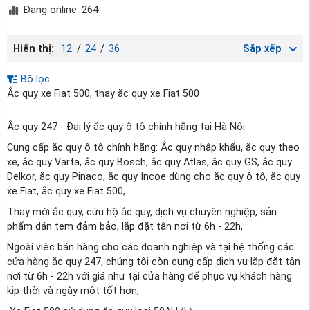
Đang online: 264
Hiển thị:
12
/
24
/
36
Sắp xếp
Bộ lọc
Ắc quy xe Fiat 500, thay ắc quy xe Fiat 500
Ắc quy 247 - Đại lý ắc quy ô tô chính hãng tại Hà Nội
Cung cấp ắc quy ô tô chính hãng: Ắc quy nhập khẩu, ắc quy theo
xe, ắc quy Varta, ắc quy Bosch, ắc quy Atlas, ắc quy GS, ắc quy
Delkor, ắc quy Pinaco, ắc quy Incoe dùng cho ắc quy ô tô, ắc quy
xe Fiat, ắc quy xe Fiat 500,
Thay mới ắc quy, cứu hộ ắc quy, dịch vụ chuyên nghiệp, sản
phẩm dán tem đảm bảo, lắp đặt tận nơi từ 6h - 22h,
Ngoài việc bán hàng cho các doanh nghiệp và tại hệ thống các
cửa hàng ắc quy 247, chúng tôi còn cung cấp dịch vụ lắp đặt tận
nơi từ 6h - 22h với giá như tại cửa hàng để phục vụ khách hàng
kịp thời và ngày một tốt hơn,