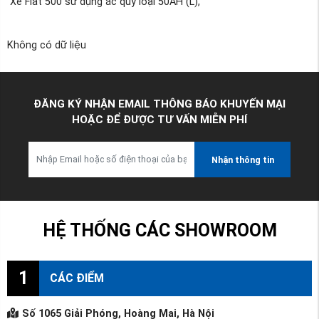
Xe Fiat 500 sử dụng ắc quy loại 50AH (L),
Không có dữ liệu
ĐĂNG KÝ NHẬN EMAIL THÔNG BÁO KHUYẾN MẠI
HOẶC ĐỂ ĐƯỢC TƯ VẤN MIỄN PHÍ
Nhận thông tin
HỆ THỐNG CÁC SHOWROOM
1
CÁC ĐIỂM
Số 1065 Giải Phóng, Hoàng Mai, Hà Nội