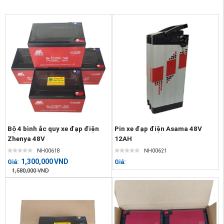
Bộ 4 bình ắc quy xe đạp điện
Pin xe đạp điện Asama 48V
Zhenya 48V
12AH
NH00618
NH00621
1,300,000
VND
Giá:
Giá:
1,580,000
VND