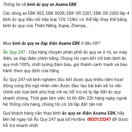
Thông tin về
bình ắc quy xe Asama EBK
Các dòng xe EBK 002, EBK 002R, EBK OR 2201, EBK OR 2203 lắp 4
bình ắc quy đấu nối tiếp loại 12V, 12AH, có thể lắp thay thế bằng
bình ắc quy của Thiên Năng, Xupai, Zhenya,...
Mua
bình ắc quy xe đạp điện Asama EBK
ở đâu tốt?
Ắc Quy 247
- Cửa hàng chuyên phân phối ắc quy xe ô tô, xe máy
điện, xe đạp điện chính hãng. Chúng tôi cam kết chỉ bán bình ắc
quy mới 100%, chất lượng đảm bảo, giá thành cạnh tranh và bảo
hành theo quy định của hãng.
Ắc Quy 247 với kinh nghiệm đúc kết được qua nhiều năm hoạt
động cùng đội ngũ nhân viên được đào tạo bài bản sẽ tư vấn
chính xác loại bình phù hợp với xe, hỗ trợ xử lý, lắp đặt ắc quy
nhanh chóng. Thời gian làm việc từ 6h đến 22h hàng ngày, ngoài
hệ thống cửa hàng, chúng tôi có tới lắp đặt tận nơi.
Quý khách hàng cần thay bình
ắc quy xe điện Asama EBK
, hãy
liên hệ ngay tới Ắc Quy 247 qua số Hotline:
0833123247
để được
hỗ trợ nhanh nhất.