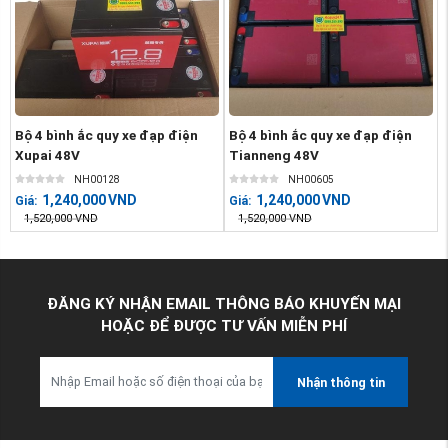
Bộ 4 bình ắc quy xe đạp điện
Bộ 4 bình ắc quy xe đạp điện
Xupai 48V
Tianneng 48V
NH00128
NH00605
1,240,000
VND
1,240,000
VND
Giá:
Giá:
1,520,000
VND
1,520,000
VND
ĐĂNG KÝ NHẬN EMAIL THÔNG BÁO KHUYẾN MẠI
HOẶC ĐỂ ĐƯỢC TƯ VẤN MIỄN PHÍ
Nhận thông tin