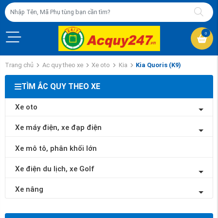
0
Trang chủ
Ac quy theo xe
Xe oto
Kia
Kia Quoris (K9)
TÌM ẮC QUY THEO XE
Xe oto
Xe máy điện, xe đạp điện
Xe mô tô, phân khối lớn
Xe điện du lịch, xe Golf
Xe nâng