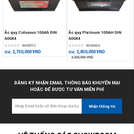
Ắc quy Colossus 100Ah DIN
Ắc quy Platinum 100AH DIN
60044
60044
NH00732
NH00636
2,750,000
VND
2,850,000
VND
Giá:
Giá:
3,300,000
VND
ĐĂNG KÝ NHẬN EMAIL THÔNG BÁO KHUYẾN MẠI
HOẶC ĐỂ ĐƯỢC TƯ VẤN MIỄN PHÍ
Nhận thông tin