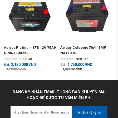
Ắc quy Platinum EFB 12V 75AH
Ắc quy Colossus 70Ah SMF
S-95/130D26L
NX110-5L
NH00840
NH00747
2,150,000
VND
1,750,000
VND
Giá:
Giá:
2,650,000
VND
1,920,000
VND
ĐĂNG KÝ NHẬN EMAIL THÔNG BÁO KHUYẾN MẠI
HOẶC ĐỂ ĐƯỢC TƯ VẤN MIỄN PHÍ
Nhận thông tin