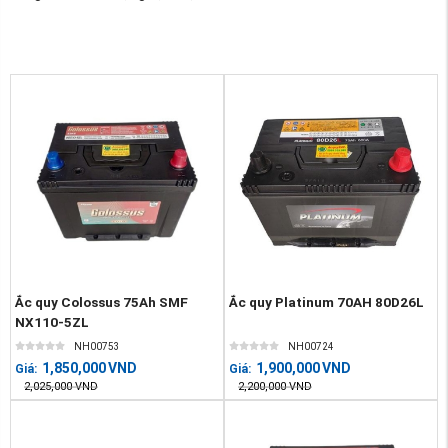
Ắc quy Colossus 75Ah SMF
Ắc quy Platinum 70AH 80D26L
NX110-5ZL
NH00753
NH00724
1,850,000
VND
1,900,000
VND
Giá:
Giá:
2,025,000
VND
2,200,000
VND