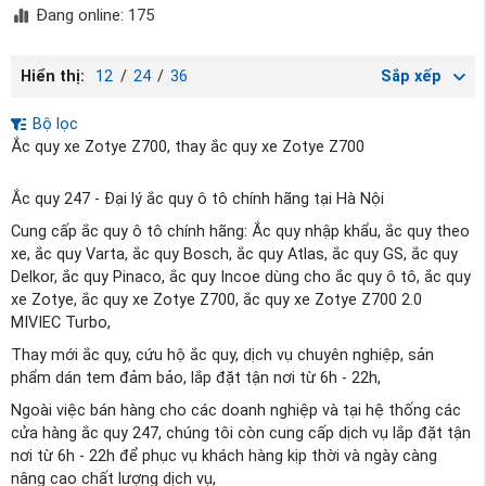
Đang online: 175
Hiển thị:
12
/
24
/
36
Sắp xếp
Bộ lọc
Ắc quy xe Zotye Z700, thay ắc quy xe Zotye Z700
Ắc quy 247 - Đại lý ắc quy ô tô chính hãng tại Hà Nội
Cung cấp ắc quy ô tô chính hãng: Ắc quy nhập khẩu, ắc quy theo
xe, ắc quy Varta, ắc quy Bosch, ắc quy Atlas, ắc quy GS, ắc quy
Delkor, ắc quy Pinaco, ắc quy Incoe dùng cho ắc quy ô tô, ắc quy
xe Zotye, ắc quy xe Zotye Z700, ắc quy xe Zotye Z700 2.0
MIVIEC Turbo,
Thay mới ắc quy, cứu hộ ắc quy, dịch vụ chuyên nghiệp, sản
phẩm dán tem đảm bảo, lắp đặt tận nơi từ 6h - 22h,
Ngoài việc bán hàng cho các doanh nghiệp và tại hệ thống các
cửa hàng ắc quy 247, chúng tôi còn cung cấp dịch vụ lắp đặt tận
nơi từ 6h - 22h để phục vụ khách hàng kịp thời và ngày càng
nâng cao chất lượng dịch vụ,