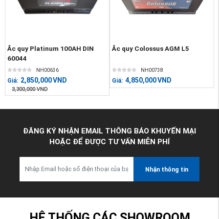
Ắc quy Platinum 100AH DIN
Ắc quy Colossus AGM L5
60044
NH00636
NH00738
2,850,000
VND
4,850,000
VND
Giá:
Giá:
3,300,000
VND
ĐĂNG KÝ NHẬN EMAIL THÔNG BÁO KHUYẾN MẠI
HOẶC ĐỂ ĐƯỢC TƯ VẤN MIỄN PHÍ
Nhận thông tin
HỆ THỐNG CÁC SHOWROOM