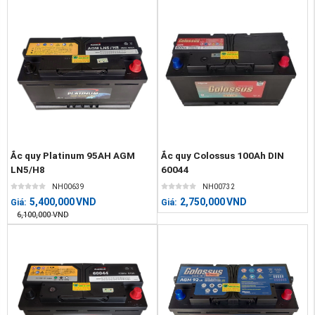
Ắc quy Platinum 95AH AGM
Ắc quy Colossus 100Ah DIN
LN5/H8
60044
NH00639
NH00732
5,400,000
VND
2,750,000
VND
Giá:
Giá:
6,100,000
VND