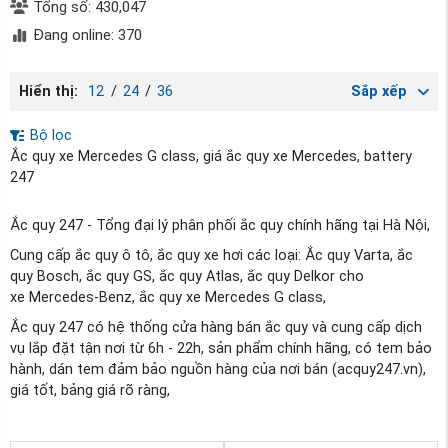
Tổng số: 430,047
Đang online: 370
Hiển thị:
12
/
24
/
36
Sắp xếp
Bộ lọc
Ắc quy xe Mercedes G class, giá ắc quy xe Mercedes, battery
247
Ắc quy 247 - Tổng đại lý phân phối ắc quy chính hãng tại Hà Nội,
Cung cấp ắc quy ô tô, ắc quy xe hơi các loại: Ắc quy Varta, ắc
quy Bosch, ắc quy GS, ắc quy Atlas, ắc quy Delkor cho
xe Mercedes-Benz, ắc quy xe Mercedes G class,
Ắc quy 247 có hệ thống cửa hàng bán ắc quy và cung cấp dịch
vụ lắp đặt tận nơi từ 6h - 22h, sản phẩm chính hãng, có tem bảo
hành, dán tem đảm bảo nguồn hàng của nơi bán (acquy247.vn),
giá tốt, bảng giá rõ ràng,