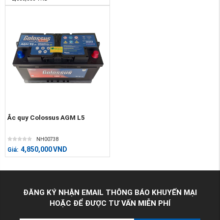
Ắc quy Colossus AGM L5
NH00738
4,850,000
VND
Giá:
ĐĂNG KÝ NHẬN EMAIL THÔNG BÁO KHUYẾN MẠI
HOẶC ĐỂ ĐƯỢC TƯ VẤN MIỄN PHÍ