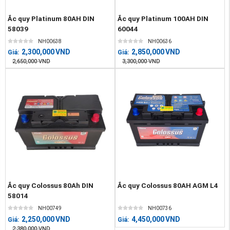
Ắc quy Platinum 80AH DIN
Ắc quy Platinum 100AH DIN
58039
60044
NH00638
NH00636
2,300,000
VND
2,850,000
VND
Giá:
Giá:
2,650,000
VND
3,300,000
VND
Ắc quy Colossus 80Ah DIN
Ắc quy Colossus 80AH AGM L4
58014
NH00749
NH00736
2,250,000
VND
4,450,000
VND
Giá:
Giá:
2,380,000
VND