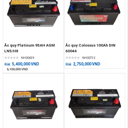
Ắc quy Platinum 95AH AGM
Ắc quy Colossus 100Ah DIN
LN5/H8
60044
NH00639
NH00732
5,400,000
VND
2,750,000
VND
Giá:
Giá:
6,100,000
VND