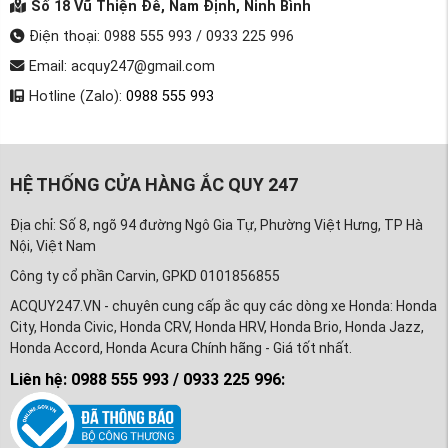
Số 18 Vũ Thiện Đễ, Nam Định, Ninh Bình
Điện thoại: 0988 555 993 / 0933 225 996
Email: acquy247@gmail.com
Hotline (Zalo):
0988 555 993
HỆ THỐNG CỬA HÀNG ẮC QUY 247
Địa chỉ: Số 8, ngõ 94 đường Ngô Gia Tự, Phường Việt Hưng, TP Hà
Nội, Việt Nam
Công ty cổ phần Carvin, GPKD 0101856855
ACQUY247.VN - chuyên cung cấp ắc quy các dòng xe Honda: Honda
City, Honda Civic, Honda CRV, Honda HRV, Honda Brio, Honda Jazz,
Honda Accord, Honda Acura Chính hãng - Giá tốt nhất.
Liên hệ: 0988 555 993 / 0933 225 996: