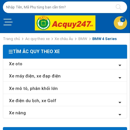
0
Trang chủ
Ac quy theo xe
Xe châu Âu
BMW
BMW 4 Series
TÌM ẮC QUY THEO XE
Xe oto
Xe máy điện, xe đạp điện
Xe mô tô, phân khối lớn
Xe điện du lịch, xe Golf
Xe nâng