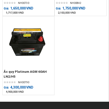
NH00730
NH00842
1,650,000
VND
1,750,000
VND
Giá:
Giá:
1,717,000
VND
2,150,000
VND
Ắc quy Platinum AGM 60AH
LN2/H5
NH00790
4,300,000
VND
Giá:
4,900,000
VND