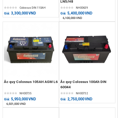
LN5/H8
Colossus DIN 110AH
NH00639
3,300,000
VND
5,400,000
VND
Giá:
Giá:
6,100,000
VND
Ắc quy Colossus 105AH AGM L6
Ắc quy Colossus 100Ah DIN
60044
NH00735
NH00732
5,950,000
VND
2,750,000
VND
Giá:
Giá:
6,501,000
VND