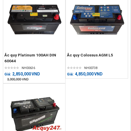
Ắc quy Platinum 100AH DIN
Ắc quy Colossus AGM L5
60044
NH00636
NH00738
2,850,000
VND
4,850,000
VND
Giá:
Giá:
3,300,000
VND