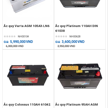
Ắc quy Varta AGM 105Ah LN6
Ắc quy Platinum 110AH DIN
61038
NH00104
NH00628
5,990,000
VND
3,600,000
VND
Giá:
Giá:
6,300,000
VND
3,950,000
VND
Ắc quy Colossus 110AH 61042
Ắc quy Platinum 95AH AGM