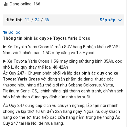
Đang online: 166
Hiển thị:
12
/
24
/
36
Sắp xếp
Bộ lọc
Thông tin bình ắc quy xe Toyota Yaris Cross
▶️ Xe Toyota Yaris Cross là mẫu SUV hạng B nhập khẩu về Việt
Nam với 2 phiên bản: 1.5G máy xăng và 1.5 Hybrid
▶️ Xe Toyota Yaris Cross 1.5G máy xăng sử dụng bình 35Ah, cọc
nhỏ L, ắc quy thay thế loại 40-42Ah
Ắc Quy 247 - Chuyên phân phối và lắp đặt
bình ắc quy cho xe
Toyota Yaris Cross
với dòng sản phẩm đa dạng, thuộc các
thương hiệu hàng đầu thế giới như Sebang Colossus, Varta,
Platinum Cene, GS,...chính hãng, giá thành cạnh tranh, chính sách
bảo hành theo đúng quy định của nhà sản xuất
Ắc Quy 247 cung cấp dịch vụ chuyên nghiệp, lắp tận nơi nhanh
chóng và kịp thời từ 6h đến 22h hàng ngày. Ngoài ra, quý khách
hàng có thể tới trực tiếp các cửa hàng nằm trong hệ thống Ắc
Quy 247 tại Hà Nội để mua hàng.