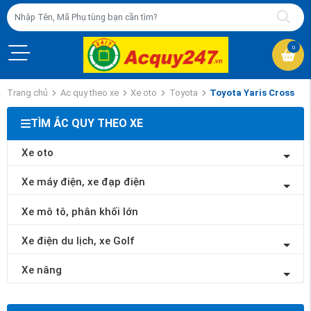
0
Trang chủ
Ac quy theo xe
Xe oto
Toyota
Toyota Yaris Cross
TÌM ẮC QUY THEO XE
Xe oto
Xe máy điện, xe đạp điện
Xe mô tô, phân khối lớn
Xe điện du lịch, xe Golf
Xe nâng