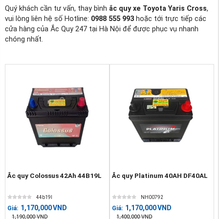
Quý khách cần tư vấn, thay bình
ắc quy xe Toyota Yaris Cross
,
vui lòng liên hệ số Hotline:
0988 555 993
hoặc tới trực tiếp các
cửa hàng của Ắc Quy 247 tại Hà Nội để được phục vụ nhanh
chóng nhất.
Ắc quy Colossus 42Ah 44B19L
Ắc quy Platinum 40AH DF40AL
44b19l
NH00792
1,170,000
VND
1,170,000
VND
Giá:
Giá:
1,190,000
VND
1,400,000
VND