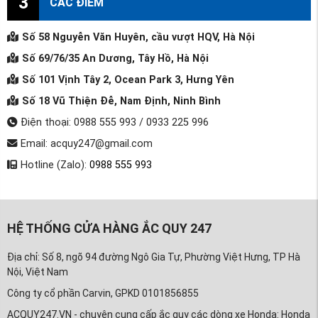
3
CÁC ĐIỂM
Số 58 Nguyễn Văn Huyên, cầu vượt HQV, Hà Nội
Số 69/76/35 An Dương, Tây Hồ, Hà Nội
Số 101 Vịnh Tây 2, Ocean Park 3, Hưng Yên
Số 18 Vũ Thiện Đễ, Nam Định, Ninh Bình
Điện thoại: 0988 555 993 / 0933 225 996
Email: acquy247@gmail.com
Hotline (Zalo):
0988 555 993
HỆ THỐNG CỬA HÀNG ẮC QUY 247
Địa chỉ: Số 8, ngõ 94 đường Ngô Gia Tự, Phường Việt Hưng, TP Hà
Nội, Việt Nam
Công ty cổ phần Carvin, GPKD 0101856855
ACQUY247.VN - chuyên cung cấp ắc quy các dòng xe Honda: Honda