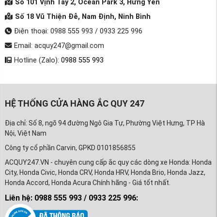
Số 101 Vịnh Tây 2, Ocean Park 3, Hưng Yên
Số 18 Vũ Thiện Đễ, Nam Định, Ninh Bình
Điện thoại: 0988 555 993 / 0933 225 996
Email: acquy247@gmail.com
Hotline (Zalo):
0988 555 993
HỆ THỐNG CỬA HÀNG ẮC QUY 247
Địa chỉ: Số 8, ngõ 94 đường Ngô Gia Tự, Phường Việt Hưng, TP Hà
Nội, Việt Nam
Công ty cổ phần Carvin, GPKD 0101856855
ACQUY247.VN - chuyên cung cấp ắc quy các dòng xe Honda: Honda
City, Honda Civic, Honda CRV, Honda HRV, Honda Brio, Honda Jazz,
Honda Accord, Honda Acura Chính hãng - Giá tốt nhất.
Liên hệ: 0988 555 993 / 0933 225 996: