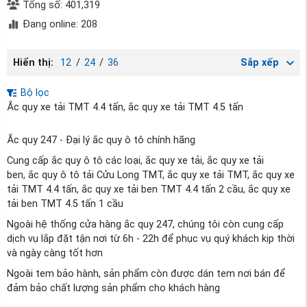
Tổng số: 401,319
Đang online: 208
Hiển thị:
12
/
24
/
36
Sắp xếp
Bộ lọc
Ắc quy xe tải TMT 4.4 tấn, ắc quy xe tải TMT 4.5 tấn
Ắc quy 247 - Đại lý ắc quy ô tô chính hãng
Cung cấp ắc quy ô tô các loại, ắc quy xe tải, ắc quy xe tải
ben, ắc quy ô tô tải Cửu Long TMT, ắc quy xe tải TMT, ắc quy xe
tải TMT 4.4 tấn, ắc quy xe tải ben TMT 4.4 tấn 2 cầu, ắc quy xe
tải ben TMT 4.5 tấn 1 cầu
Ngoài hệ thống cửa hàng ắc quy 247, chúng tôi còn cung cấp
dịch vụ lắp đặt tận nơi từ 6h - 22h để phục vụ quý khách kịp thời
và ngày càng tốt hơn
Ngoài tem bảo hành, sản phẩm còn được dán tem nơi bán để
đảm bảo chất lượng sản phẩm cho khách hàng