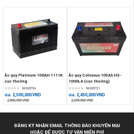
Ắc quy Platinum 100AH 1111K
Ắc quy Colossus 105Ah HS-
cọc thường
1000LA (cọc thường)
NH00796
NH00751
2,500,000
VND
2,450,000
VND
Giá:
Giá:
2,800,000
VND
2,699,000
VND
ĐĂNG KÝ NHẬN EMAIL THÔNG BÁO KHUYẾN MẠI
HOẶC ĐỂ ĐƯỢC TƯ VẤN MIỄN PHÍ