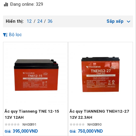
Đang online: 329
Hiển thị:
12
/
24
/
36
Sắp xếp
Bộ lọc
Ắc quy Tianneng TNE 12-15
Ắc quy TIANNENG TNEH12-27
12V 12AH
12V 22.3AH
NH00891
NH00890
395,000
VND
750,000
VND
Giá:
Giá: