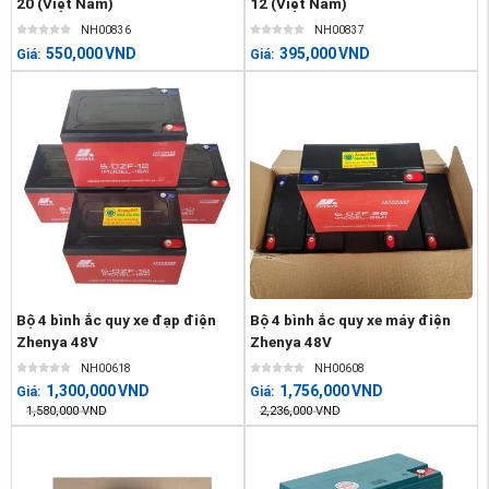
20 (Việt Nam)
12 (Việt Nam)
NH00836
NH00837
550,000
VND
395,000
VND
Giá:
Giá:
Bộ 4 bình ắc quy xe đạp điện
Bộ 4 bình ắc quy xe máy điện
Zhenya 48V
Zhenya 48V
NH00618
NH00608
1,300,000
VND
1,756,000
VND
Giá:
Giá:
1,580,000
VND
2,236,000
VND