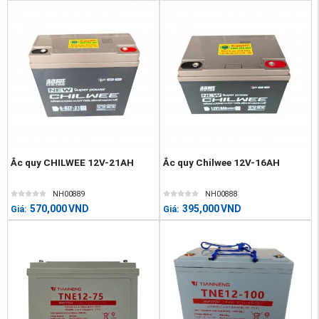
Ắc quy CHILWEE 12V-21AH
Ắc quy Chilwee 12V-16AH
NH00889
NH00888
570,000
VND
395,000
VND
Giá:
Giá: