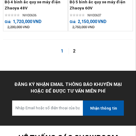
Bộ 4 bình ắc quy xe máy điện
Bộ 5 bình ắc quy xe máy điện
Zhaoya 48V
Zhaoya 60V
NH00606
NH00607
1,720,000
VND
2,150,000
VND
Giá:
Giá:
2,200,000
VND
2,750,000
VND
1
2
ĐĂNG KÝ NHẬN EMAIL THÔNG BÁO KHUYẾN MẠI
HOẶC ĐỂ ĐƯỢC TƯ VẤN MIỄN PHÍ
Nhận thông tin