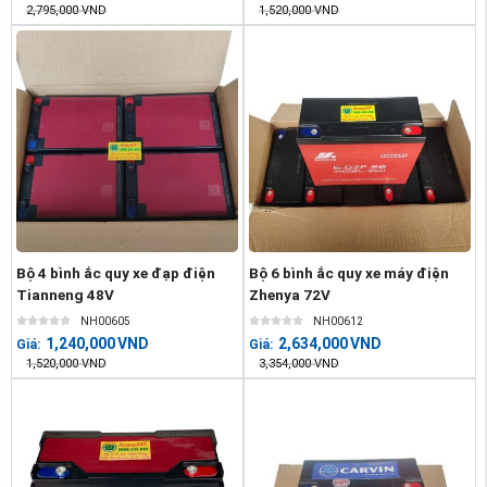
2,795,000
VND
1,520,000
VND
Bộ 4 bình ắc quy xe đạp điện
Bộ 6 bình ắc quy xe máy điện
Tianneng 48V
Zhenya 72V
NH00605
NH00612
1,240,000
VND
2,634,000
VND
Giá:
Giá:
1,520,000
VND
3,354,000
VND