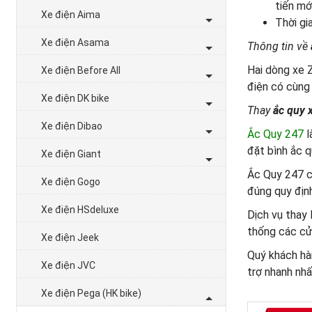
tiến mớ
Xe điện Aima
Thời gi
Xe điện Asama
Thông tin về
Hai dòng xe Z
Xe điện Before All
điện có cùng 
Xe điện DK bike
Thay
ắc quy 
Xe điện Dibao
Ắc Quy 247
l
đặt bình ắc qu
Xe điện Giant
Ắc Quy 247 c
Xe điện Gogo
đúng quy định
Xe điện HSdeluxe
Dịch vụ thay 
thống các cửa
Xe điện Jeek
Quý khách hà
Xe điện JVC
trợ nhanh nhấ
Xe điện Pega (HK bike)