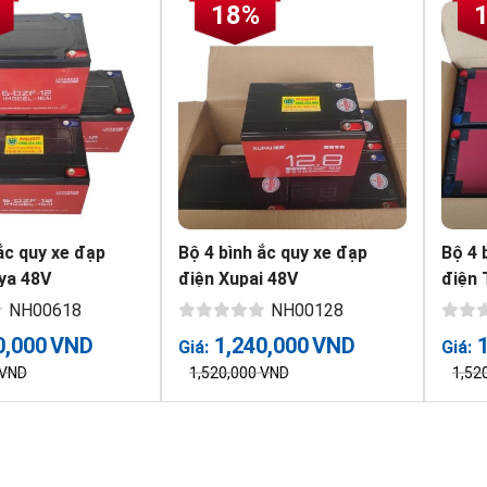
18%
ắc quy xe đạp
Bộ 4 bình ắc quy xe đạp
Bộ 4 
ya 48V
điện Xupai 48V
điện 
NH00618
NH00128
0,000
VND
1,240,000
VND
Giá:
Giá:
VND
1,520,000
VND
1,52