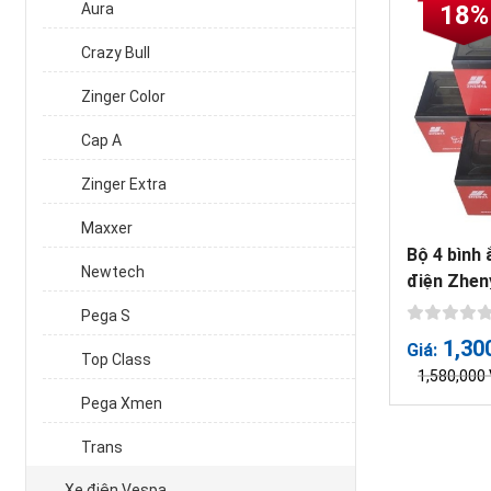
Aura
18%
Crazy Bull
Zinger Color
Cap A
Zinger Extra
Maxxer
Bộ 4 bình 
Newtech
điện Zhen
Pega S
1,30
Giá:
Top Class
1,580,000
Pega Xmen
Trans
Xe điện Vespa