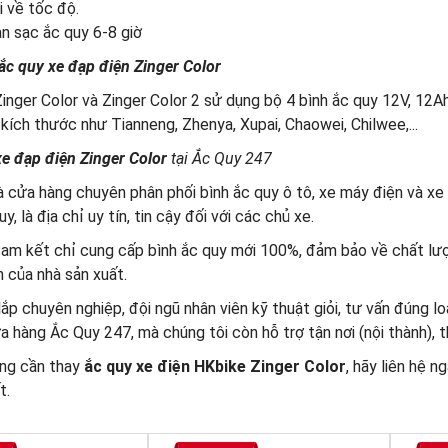
i về tốc độ.
an sạc ắc quy 6-8 giờ
ắc quy xe đạp điện Zinger Color
inger Color và Zinger Color 2 sử dụng bộ 4 bình ắc quy 12V, 12A
kích thước như Tianneng, Zhenya, Xupai, Chaowei, Chilwee,...
xe đạp điện Zinger Color
tại Ắc Quy 247
à cửa hàng chuyên phân phối bình ắc quy ô tô, xe máy điện và xe
y, là địa chỉ uy tín, tin cậy đối với các chủ xe.
am kết chỉ cung cấp bình ắc quy mới 100%, đảm bảo về chất lượn
 của nhà sản xuất.
lắp chuyên nghiệp, đội ngũ nhân viên kỹ thuật giỏi, tư vấn đúng lo
 hàng Ắc Quy 247, mà chúng tôi còn hỗ trợ tận nơi (nội thành), 
ng cần thay
ắc quy xe điện HKbike Zinger Color
, hãy liên hệ 
t.