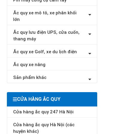
Pin máy công cụ cầm tay
Ắc quy xe mô tô, xe phân khối
lớn
Ắc quy lưu điện UPS, cửa cuốn,
thang máy
Ắc quy xe Golf, xe du lịch điện
Ắc quy xe nâng
Sản phẩm khác
CỬA HÀNG ẮC QUY
Cửa hàng ắc quy 247 Hà Nội
Cửa hàng ắc quy Hà Nội (các
huyện khác)