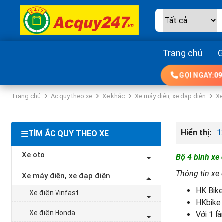
Trang chủ
G
GỌI NGAY:
09
Trang chủ
Ac quy theo xe
Xe khác
Xe máy điện, xe đạp điện
Xe
Hiển thị:
1
TÌM ẮC QUY THEO XE
Xe oto
Bộ 4 bình xe
Thông tin xe
Xe máy điện, xe đạp điện
HK Bike
Xe điện Vinfast
HKbike 
Xe điện Honda
Với 1 l