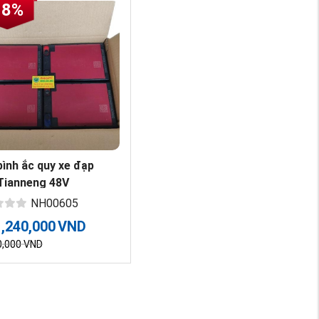
18%
bình ắc quy xe đạp
Tianneng 48V
NH00605
1,240,000
VND
0,000
VND