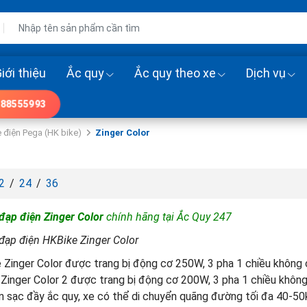
iới thiệu
Ắc quy
Ắc quy theo xe
Dịch vụ
88555993
 điện Pega (HK bike)
Zinger Color
2
/
24
/
36
 đạp điện Zinger Color
chính hãng tại Ắc Quy 247
 đạp điện HKBike Zinger Color
 Zinger Color được trang bị động cơ 250W, 3 pha 1 chiều không 
Zinger Color 2 được trang bị động cơ 200W, 3 pha 1 chiều không
ần sạc đầy ắc quy, xe có thể di chuyển quãng đường tối đa 40-5