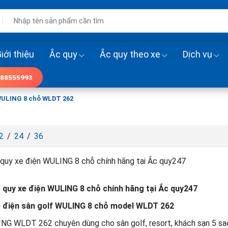
iới thiệu
Ắc quy
Ắc quy theo xe
Dịch vụ
88555993
WULING 8 chỗ WLDT 262
2
/
24
/
36
 quy xe điện WULING 8 chỗ chính hãng tại Ắc quy247
 quy xe điện WULING 8 chỗ chính hãng tại Ắc quy247
e điện sân golf WULING 8 chỗ model WLDT 262
G WLDT 262 chuyên dùng cho sân golf, resort, khách sạn 5 sao, k