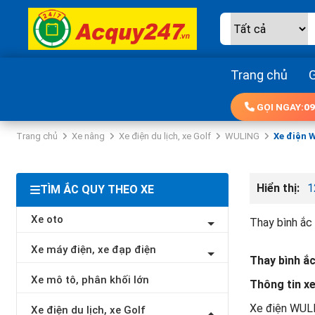
Trang chủ
G
GỌI NGAY:
09
Trang chủ
Xe nâng
Xe điện du lịch, xe Golf
WULING
Xe điện 
Hiển thị:
1
TÌM ẮC QUY THEO XE
Xe oto
Thay bình ắc
Xe máy điện, xe đạp điện
Thay bình ắc
Xe mô tô, phân khối lớn
Thông tin x
Xe điện WULIN
Xe điện du lịch, xe Golf