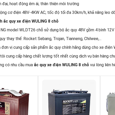
n đại, hoạt động êm ái, thân thiện môi trường
ộng cơ điện 48V-4KW AC, tốc độ tối đa 30km/h, khả năng leo d
nh ắc quy xe điện WULING 8 chỗ
NG model WLDT26 chỗ sử dụng bộ ắc quy 48V gồm 4 bình 12V 
uy thay thế: Rocket Sebang, Trojan, Tianneng, Chilwee,...
à đơn vị cung cấp sản phẩm ắc quy chính hãng dùng cho xe điệ
 tôi cung cấp hàng chất lượng tốt nhất cùng dịch vụ bán hàng ch
ng có nhu cầu mua
ắc quy xe điện WULING 8 chỗ
vui lòng liên 