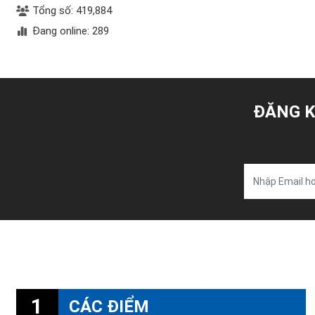
Tổng số: 419,884
Đang online: 289
ĐĂNG K
1
CÁC ĐIỂM