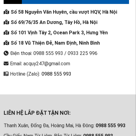
Số 58 Nguyễn Văn Huyên, cầu vượt HQV, Hà Nội
Số 69/76/35 An Dương, Tây Hồ, Hà Nội
Số 101 Vịnh Tây 2, Ocean Park 3, Hưng Yên
Số 18 Vũ Thiện Đễ, Nam Định, Ninh Bình
Điện thoại: 0988 555 993 / 0933 225 996
Email: acquy247@gmail.com
Hotline (Zalo):
0988 555 993
LIÊN HỆ LẮP ĐẶT TẬN NƠI:
Thanh Xuân, Đống Đa, Hoàng Mai, Hà Đông:
0988 555 993
Cầu Giấy, Nam Từ Liêm, Bắc Từ Liêm:
0988 555 993