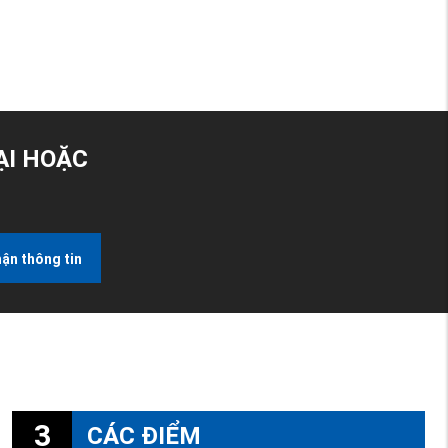
ẠI HOẶC
ận thông tin
3
CÁC ĐIỂM