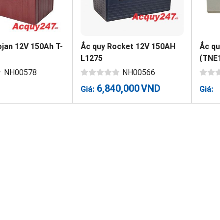
ojan 12V 150Ah T-
Ắc quy Rocket 12V 150AH
Ắc qu
L1275
(TNE
NH00578
NH00566
6,840,000
VND
Giá:
Giá: