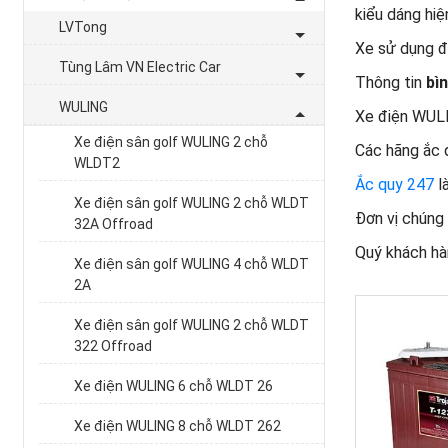
kiểu dáng hiệ
LVTong
Xe sử dụng đ
Tùng Lâm VN Electric Car
Thông tin
bì
WULING
Xe điện WULI
Xe điện sân golf WULING 2 chỗ
Các hãng ắc q
WLDT2
Ắc quy 247
l
Xe điện sân golf WULING 2 chỗ WLDT
Đơn vị chúng
32A Offroad
Quý khách hà
Xe điện sân golf WULING 4 chỗ WLDT
2A
Xe điện sân golf WULING 2 chỗ WLDT
322 Offroad
Xe điện WULING 6 chỗ WLDT 26
Xe điện WULING 8 chỗ WLDT 262