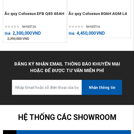
Ắc quy Colossus EFB Q85 65AH
Ắc quy Colossus 80AH AGM L4
NH00726
NH00736
2,300,000
VND
4,450,000
VND
Giá:
Giá:
2,393,000
VND
ĐĂNG KÝ NHẬN EMAIL THÔNG BÁO KHUYẾN MẠI
HOẶC ĐỂ ĐƯỢC TƯ VẤN MIỄN PHÍ
Nhận thông tin
HỆ THỐNG CÁC SHOWROOM