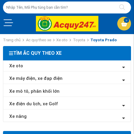
0
Trang chủ
Ac quy theo xe
Xe oto
Toyota
Toyota Prado
TÌM ẮC QUY THEO XE
Xe oto
Xe máy điện, xe đạp điện
Xe mô tô, phân khối lớn
Xe điện du lịch, xe Golf
Xe nâng