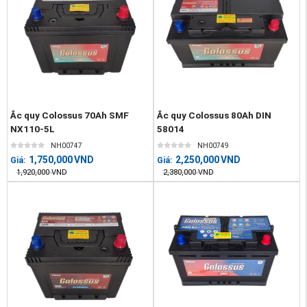
Ắc quy Colossus 70Ah SMF
Ắc quy Colossus 80Ah DIN
NX110-5L
58014
NH00747
NH00749
1,750,000
VND
2,250,000
VND
Giá:
Giá:
1,920,000
VND
2,380,000
VND