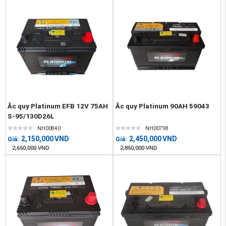
Ắc quy Platinum EFB 12V 75AH
Ắc quy Platinum 90AH 59043
S-95/130D26L
NH00840
NH00798
2,150,000
VND
2,450,000
VND
Giá:
Giá:
2,650,000
VND
2,850,000
VND