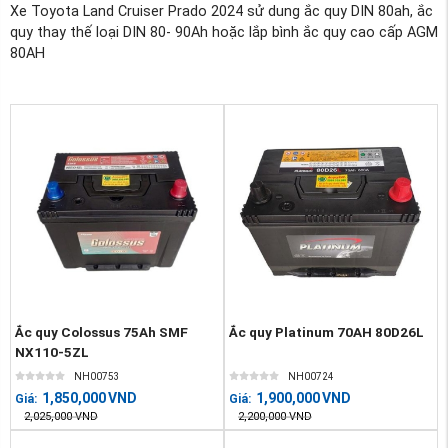
Xe Toyota Land Cruiser Prado 2024 sử dung ắc quy DIN 80ah, ắc
quy thay thế loại DIN 80- 90Ah hoặc lắp bình ắc quy cao cấp AGM
80AH
Ắc quy Colossus 75Ah SMF
Ắc quy Platinum 70AH 80D26L
NX110-5ZL
NH00753
NH00724
1,850,000
VND
1,900,000
VND
Giá:
Giá:
2,025,000
VND
2,200,000
VND