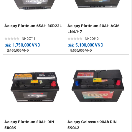
Ắc quy Platinum 65AH 80D23L
Ắc quy Platinum 80AH AGM
LN4/H7
NH00711
NH00640
1,750,000
VND
5,100,000
VND
Giá:
Giá:
2,100,000
VND
5,500,000
VND
Ắc quy Platinum 80AH DIN
Ắc quy Colossus 90Ah DIN
58039
59042