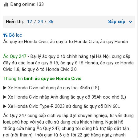
Đang online: 133
Hiển thị:
12
/
24
/
36
Sắp xếp
Bộ lọc
Ắc quy xe Honda Civic, ắc quy ô tô Honda Civic, ắc quy Honda
Ắc Quy 247
- Đại lý ắc quy ô tô chính hãng tại Hà Nội, cung cấp
đầy đủ các loại ắc quy ô tô, ắc quy ô tô Honda, ắc quy xe Honda
Civic 1.8, ắc quy ô tô Honda Civic 2.0.
Thông tin
bình ắc quy xe Honda Civic
▶️ Xe Honda Civic sử dụng ắc quy loại 45Ah (LS)
▶️ Xe Honda Civic nhập Anh dùng ắc quy cỡ 35Ah cọc nhỏ (L)
▶️ Xe Honda Civic Type-R 2023 sử dụng ắc quy cỡ DIN 60L
Ắc Quy 247 cung cấp dịch vụ lắp đặt chuyên nghiệp, tư vấn đúng
loại, phù hợp với yêu cầu sử dụng của khách hàng. Ngoài hệ
thống cửa hàng Ắc Quy 247, chúng tôi cũng hỗ trợ lắp đặt tận
nơi (nội thành), thời gian từ 6 giờ tới 22 giờ hàng ngày, nhanh