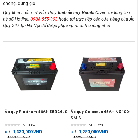
chóng, đúng giờ.
Quý khách cần tư vấn, thay
bình ắc quy Honda Civic
, vui lòng liên
hệ số Hotline:
0988 555 993
hoặc tới trực tiếp các cửa hàng của Ắc
Quy 247 tại Hà Nội để được phục vụ nhanh chóng nhất.
Ắc quy Platinum 46AH 55B24LS
Ắc quy Colossus 45AH NX100-
S6LS
NH00841
NH00728
1,330,000
VND
1,280,000
VND
Giá:
Giá:
1,550,000
VND
1,325,000
VND