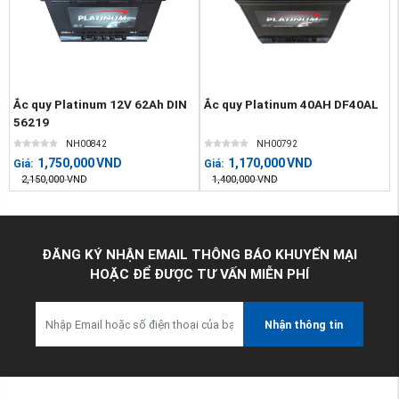
Ắc quy Platinum 12V 62Ah DIN
Ắc quy Platinum 40AH DF40AL
56219
NH00842
NH00792
1,750,000
VND
1,170,000
VND
Giá:
Giá:
2,150,000
VND
1,400,000
VND
ĐĂNG KÝ NHẬN EMAIL THÔNG BÁO KHUYẾN MẠI
HOẶC ĐỂ ĐƯỢC TƯ VẤN MIỄN PHÍ
Nhận thông tin