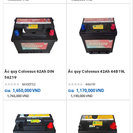
Ắc quy Colossus 62Ah DIN
Ắc quy Colossus 42Ah 44B19L
56219
NH00752
44b19l
1,650,000
VND
1,170,000
VND
Giá:
Giá:
1,765,000
VND
1,190,000
VND