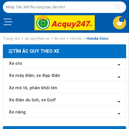
0
Trang chủ
Ac quy theo xe
Xe oto
Honda
Honda Civic
TÌM ẮC QUY THEO XE
Xe oto
Xe máy điện, xe đạp điện
Xe mô tô, phân khối lớn
Xe điện du lịch, xe Golf
Xe nâng