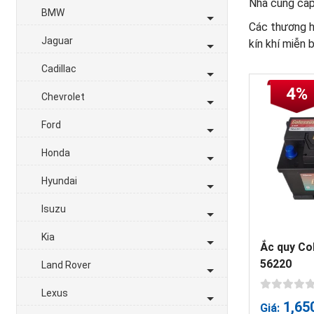
Nhà cung cấp 
BMW
Các thương hi
Jaguar
kín khí miễn 
Cadillac
4%
Chevrolet
Ford
Honda
Hyundai
Isuzu
Kia
Ắc quy Co
56220
Land Rover
Lexus
1,65
Giá: