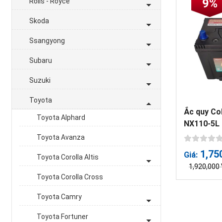
9%
Rolls - Royce
Skoda
Ssangyong
Subaru
Suzuki
Toyota
Ắc quy Co
Toyota Alphard
NX110-5L
Toyota Avanza
1,75
Giá:
Toyota Corolla Altis
1,920,000
Toyota Corolla Cross
Toyota Camry
Toyota Fortuner