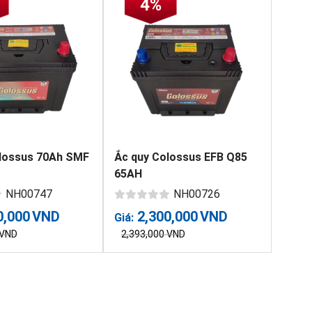
4%
lossus 70Ah SMF
Ắc quy Colossus EFB Q85
65AH
NH00747
NH00726
0,000
VND
2,300,000
VND
Giá:
VND
2,393,000
VND