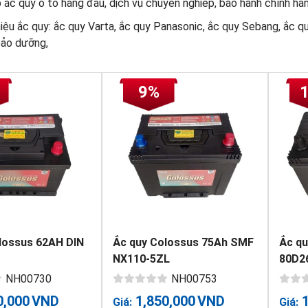
ắc quy ô tô hàng đầu, dịch vụ chuyên nghiêp, bảo hành chính hãng
ệu ắc quy: ắc quy Varta, ắc quy Panasonic, ắc quy Sebang, ắc q
bảo dưỡng,
9%
lossus 62AH DIN
Ắc quy Colossus 75Ah SMF
Ắc qu
NX110-5ZL
80D2
NH00730
NH00753
0,000
VND
1,850,000
VND
Giá:
Giá: