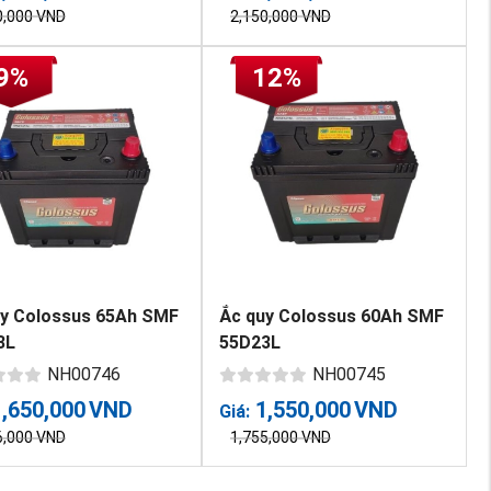
0,000
VND
2,150,000
VND
9%
12%
uy Colossus 65Ah SMF
Ắc quy Colossus 60Ah SMF
3L
55D23L
NH00746
NH00745
1,650,000
VND
1,550,000
VND
Giá:
6,000
VND
1,755,000
VND