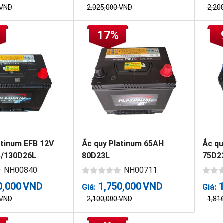
VND
2,025,000
VND
2,20
17%
atinum EFB 12V
Ắc quy Platinum 65AH
Ắc q
5/130D26L
80D23L
75D2
NH00840
NH00711
0,000
VND
1,750,000
VND
Giá:
Giá:
VND
2,100,000
VND
1,81