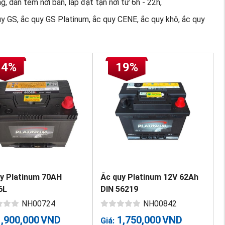
, dán tem nơi bán, lắp đặt tận nơi từ 6h - 22h,
uy GS, ắc quy GS Platinum, ắc quy CENE, ắc quy khô, ắc quy
14%
19%
y Platinum 70AH
Ắc quy Platinum 12V 62Ah
6L
DIN 56219
NH00724
NH00842
1,900,000
VND
1,750,000
VND
Giá: