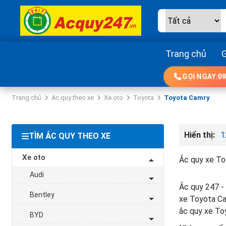
Trang chủ
G
GỌI NGAY:
09
Trang chủ
Ac quy theo xe
Xe oto
Toyota
Toyota Camry
Hiển thị:
1
TÌM ẮC QUY THEO XE
Xe oto
Ắc quy xe To
Audi
Ắc quy 247 - 
Bentley
xe Toyota Ca
ắc quy xe To
BYD