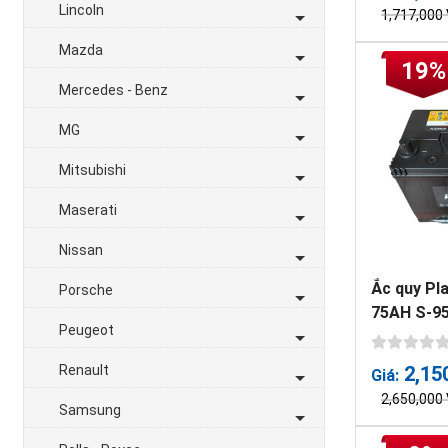
Lincoln
1,717,000
Mazda
19%
Mercedes - Benz
MG
Mitsubishi
Maserati
Nissan
Ắc quy Pl
Porsche
75AH S-9
Peugeot
Renault
2,15
Giá:
2,650,000
Samsung