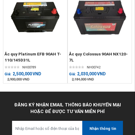
Ắc quy Platinum EFB 90AH T-
Ắc quy Colossus 90AH NX120-
110/145D31L
7L
NH00789
NH00742
2,500,000
VND
2,030,000
VND
Giá:
Giá:
2,900,000
VND
2,184,000
VND
ĐĂNG KÝ NHẬN EMAIL THÔNG BÁO KHUYẾN MẠI
HOẶC ĐỂ ĐƯỢC TƯ VẤN MIỄN PHÍ
Nhận thông tin