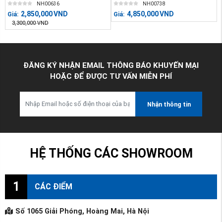
NH00636
NH00738
2,850,000
VND
4,850,000
VND
Giá:
Giá:
3,300,000
VND
ĐĂNG KÝ NHẬN EMAIL THÔNG BÁO KHUYẾN MẠI
HOẶC ĐỂ ĐƯỢC TƯ VẤN MIỄN PHÍ
Nhận thông tin
HỆ THỐNG CÁC SHOWROOM
1
CÁC ĐIỂM
Số 1065 Giải Phóng, Hoàng Mai, Hà Nội