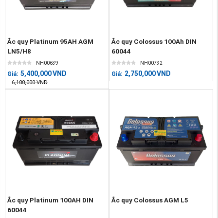
Ắc quy Platinum 95AH AGM
Ắc quy Colossus 100Ah DIN
LN5/H8
60044
NH00639
NH00732
5,400,000
VND
2,750,000
VND
Giá:
Giá:
6,100,000
VND
Ắc quy Platinum 100AH DIN
Ắc quy Colossus AGM L5
60044