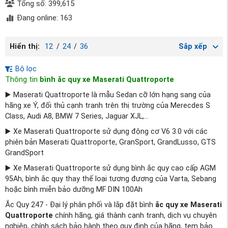
Tổng số: 399,615
Đang online: 163
Hiển thị:
12
/
24
/
36
Sắp xếp
Bộ lọc
Thông tin
bình ắc quy xe Maserati Quattroporte
▶️ Maserati Quattroporte là mẫu Sedan cỡ lớn hạng sang của
hãng xe Ý, đối thủ cạnh tranh trên thị trường của Merecdes S
Class, Audi A8, BMW 7 Series, Jaguar XJL,...
▶️ Xe Maserati Quattroporte sử dụng động cơ V6 3.0 với các
phiên bản Maserati Quattroporte, GranSport, GrandLusso, GTS
GrandSport
▶️ Xe Maserati Quattroporte sử dụng bình ắc quy cao cấp AGM
95Ah, bình ắc quy thay thế loại tương đương của Varta, Sebang
hoặc bình miễn bảo dưỡng MF DIN 100Ah
Ắc Quy 247 - Đại lý phân phối và lắp đặt bình
ắc quy xe
Maserati
Quattroporte
chính hãng, giá thành cạnh tranh, dịch vụ chuyên
nghiệp, chính sách bảo hành theo quy định của hãng, tem bảo