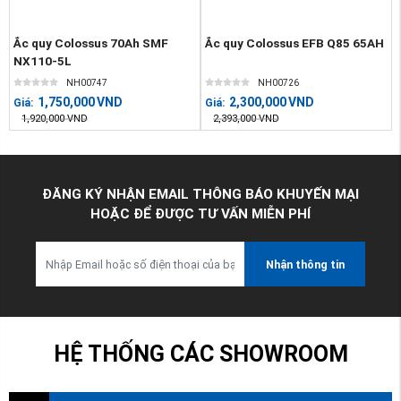
Ắc quy Colossus 70Ah SMF
Ắc quy Colossus EFB Q85 65AH
NX110-5L
NH00747
NH00726
1,750,000
VND
2,300,000
VND
Giá:
Giá:
1,920,000
VND
2,393,000
VND
ĐĂNG KÝ NHẬN EMAIL THÔNG BÁO KHUYẾN MẠI
HOẶC ĐỂ ĐƯỢC TƯ VẤN MIỄN PHÍ
Nhận thông tin
HỆ THỐNG CÁC SHOWROOM