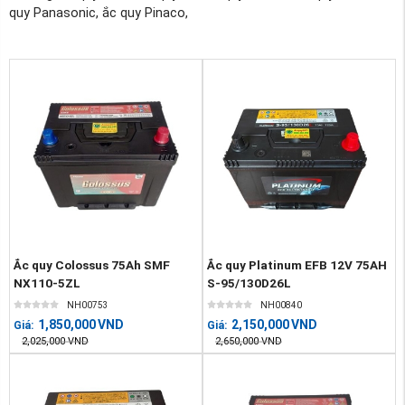
quy Panasonic, ắc quy Pinaco,
Ắc quy Colossus 75Ah SMF
Ắc quy Platinum EFB 12V 75AH
NX110-5ZL
S-95/130D26L
NH00753
NH00840
1,850,000
VND
2,150,000
VND
Giá:
Giá:
2,025,000
VND
2,650,000
VND