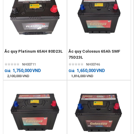
Ắc quy Platinum 65AH 80D23L
Ắc quy Colossus 65Ah SMF
75D23L
NH00711
NH00746
1,750,000
VND
1,650,000
VND
Giá:
Giá:
2,100,000
VND
1,816,000
VND