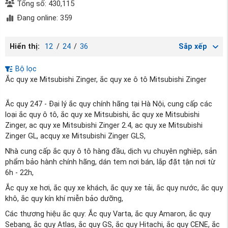
Tổng số: 430,115
Đang online: 359
Hiển thị:
12
/
24
/
36
Sắp xếp
Bộ lọc
Ắc quy xe Mitsubishi Zinger, ắc quy xe ô tô Mitsubishi Zinger
Ắc quy 247 - Đại lý ắc quy chính hãng tại Hà Nội, cung cấp các
loại ắc quy ô tô, ắc quy xe Mitsubishi, ắc quy xe Mitsubishi
Zinger, ac quy xe Mitsubishi Zinger 2.4, ac quy xe Mitsubishi
Zinger GL, acquy xe Mitsubishi Zinger GLS,
Nhà cung cấp ắc quy ô tô hàng đầu, dịch vụ chuyên nghiêp, sản
phẩm bảo hành chính hãng, dán tem nơi bán, lắp đặt tận nơi từ
6h - 22h,
Ắc quy xe hơi, ắc quy xe khách, ắc quy xe tải, ắc quy nước, ắc quy
khô, ắc quy kín khí miễn bảo dưỡng,
Các thương hiệu ắc quy: Ắc quy Varta, ắc quy Amaron, ắc quy
Sebang, ắc quy Atlas, ắc quy GS, ắc quy Hitachi, ắc quy CENE, ắc