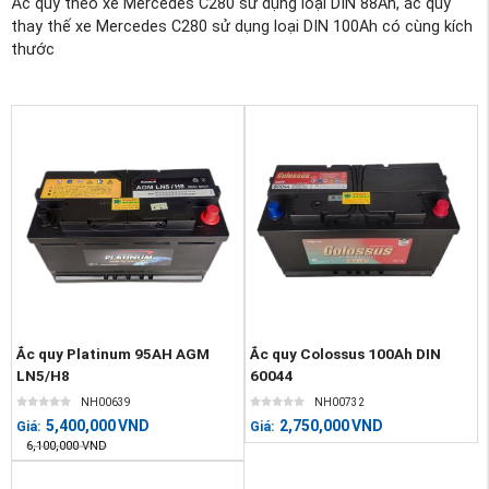
Ắc quy theo xe Mercedes C280 sử dụng loại DIN 88Ah, ắc quy
thay thế xe Mercedes C280 sử dụng loại DIN 100Ah có cùng kích
thước
Ắc quy Platinum 95AH AGM
Ắc quy Colossus 100Ah DIN
LN5/H8
60044
NH00639
NH00732
5,400,000
VND
2,750,000
VND
Giá:
Giá:
6,100,000
VND