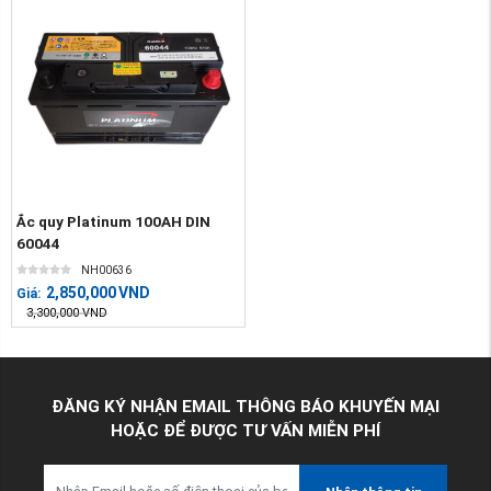
Ắc quy Platinum 100AH DIN
60044
NH00636
2,850,000
VND
Giá:
3,300,000
VND
ĐĂNG KÝ NHẬN EMAIL THÔNG BÁO KHUYẾN MẠI
HOẶC ĐỂ ĐƯỢC TƯ VẤN MIỄN PHÍ