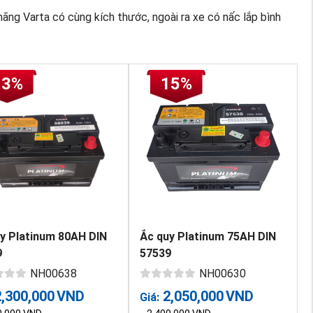
ãng Varta có cùng kích thước, ngoài ra xe có nấc lắp bình
13%
15%
y Platinum 80AH DIN
Ắc quy Platinum 75AH DIN
9
57539
NH00638
NH00630
2,300,000
VND
2,050,000
VND
Giá: