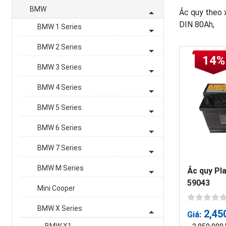
BMW
Ắc quy theo x
DIN 80Ah,
BMW 1 Series
BMW 2 Series
14%
BMW 3 Series
BMW 4 Series
BMW 5 Series
BMW 6 Series
BMW 7 Series
BMW M Series
Ắc quy Pl
59043
Mini Cooper
BMW X Series
2,45
Giá: