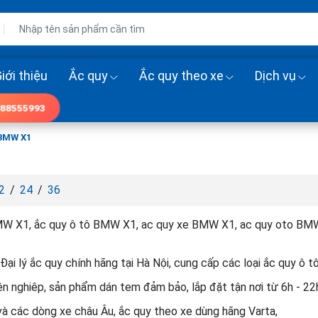
iới thiệu
Ắc quy
Ắc quy theo xe
Dịch vụ
88555993
BMW X1
2
/
24
/
36
MW X1, ắc quy ô tô BMW X1, ac quy xe BMW X1, ac quy oto BM
Đại lý ắc quy chính hãng tại Hà Nội, cung cấp các loại ắc quy ô
ên nghiêp, sản phẩm dán tem đảm bảo, lắp đặt tận nơi từ 6h - 22
 các dòng xe châu Âu, ắc quy theo xe dùng hãng Varta,