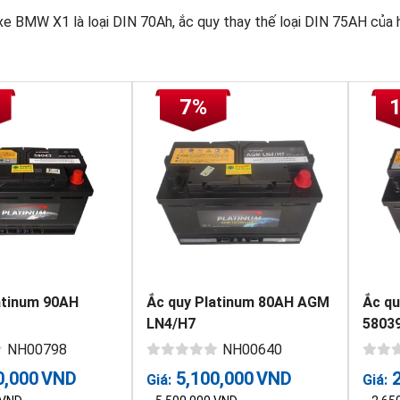
e BMW X1 là loại DIN 70Ah, ắc quy thay thế loại DIN 75AH của h
7%
atinum 90AH
Ắc quy Platinum 80AH AGM
Ắc qu
LN4/H7
5803
NH00798
NH00640
0,000
VND
5,100,000
VND
Giá:
Giá: