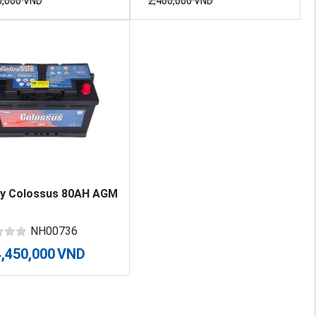
0,000
VND
2,400,000
VND
uy Colossus 80AH AGM
NH00736
4,450,000
VND