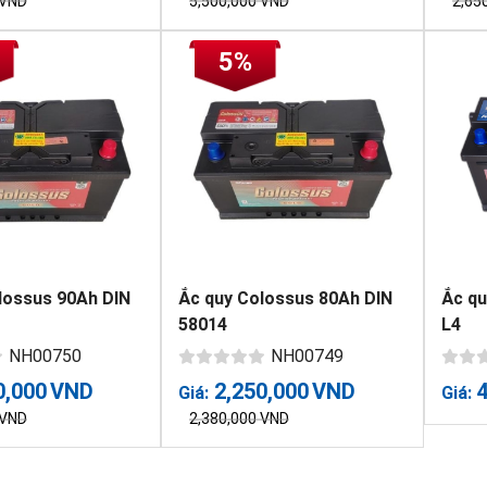
VND
5,500,000
VND
2,65
5%
lossus 90Ah DIN
Ắc quy Colossus 80Ah DIN
Ắc q
58014
L4
NH00750
NH00749
0,000
VND
2,250,000
VND
Giá:
Giá:
VND
2,380,000
VND