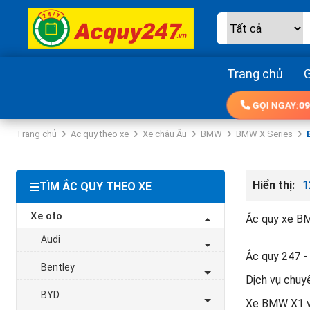
Trang chủ
G
GỌI NGAY:
09
Trang chủ
Ac quy theo xe
Xe châu Âu
BMW
BMW X Series
Hiển thị:
1
TÌM ẮC QUY THEO XE
Xe oto
Ắc quy xe B
Audi
Ắc quy 247 - 
Bentley
Dịch vụ chuy
BYD
Xe BMW X1 và