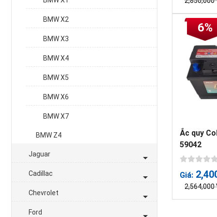
BMW X1
2,850,000
BMW X2
6%
BMW X3
BMW X4
BMW X5
BMW X6
BMW X7
Ắc quy Co
BMW Z4
59042
Jaguar
2,40
Cadillac
Giá:
2,564,000
Chevrolet
Ford