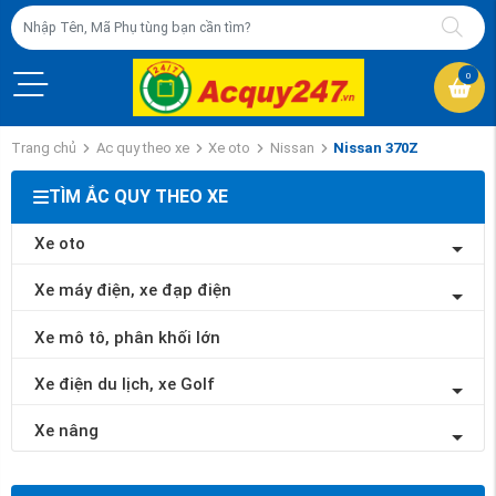
0
Trang chủ
Ac quy theo xe
Xe oto
Nissan
Nissan 370Z
TÌM ẮC QUY THEO XE
Xe oto
Xe máy điện, xe đạp điện
Xe mô tô, phân khối lớn
Xe điện du lịch, xe Golf
Xe nâng