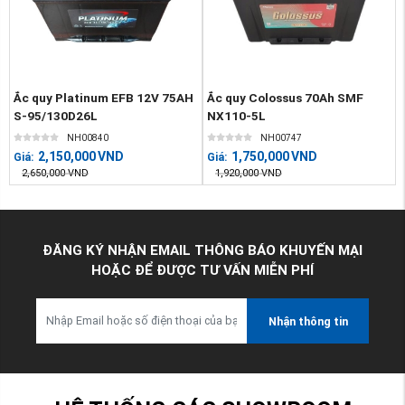
Ắc quy Platinum EFB 12V 75AH
Ắc quy Colossus 70Ah SMF
S-95/130D26L
NX110-5L
NH00840
NH00747
2,150,000
VND
1,750,000
VND
Giá:
Giá:
2,650,000
VND
1,920,000
VND
ĐĂNG KÝ NHẬN EMAIL THÔNG BÁO KHUYẾN MẠI
HOẶC ĐỂ ĐƯỢC TƯ VẤN MIỄN PHÍ
Nhận thông tin