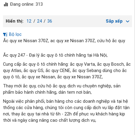
Đang online: 313
Hiển thị:
12
/
24
/
36
Sắp xếp
Bộ lọc
Ắc quy xe Nissan 370Z, ac quy xe Nissan 370Z, cứu hộ ắc quy
Ắc quy 247 - Đại lý ắc quy ô tô chính hãng tại Hà Nội,
Cung cấp ắc quy ô tô chính hãng: ắc quy Varta, ắc quy Bosch, ắc
quy Atlas, ắc quy GS, ắc quy CENE, ắc quy Sebang dùng cho ắc
quy ô tô, ắc quy xe Nissan, ắc quy xe Nissan 370Z,
Thay mới ắc quy, cứu hộ ắc quy, dịch vụ chuyên nghiệp, sản
phẩm bảo hành chính hãng, dán tem nơi bán,
Ngoài việc phân phối, bán hàng cho các doanh nghiệp và tại hệ
thống các cửa hàng, chúng tôi còn cung cấp dịch vụ lắp đặt tận
nơi, thay ắc quy tại nhà từ 6h - 22h để phục vụ khách hàng kịp
thời và ngày càng nâng cao chất lượng dịch vụ,