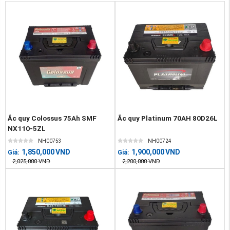
Ắc quy Colossus 75Ah SMF
Ắc quy Platinum 70AH 80D26L
NX110-5ZL
NH00753
NH00724
1,850,000
VND
1,900,000
VND
Giá:
Giá:
2,025,000
VND
2,200,000
VND