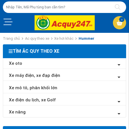
0
Trang chủ
Ac quy theo xe
Xe hơi khác
Hummer
TÌM ẮC QUY THEO XE
Xe oto
Xe máy điện, xe đạp điện
Xe mô tô, phân khối lớn
Xe điện du lịch, xe Golf
Xe nâng