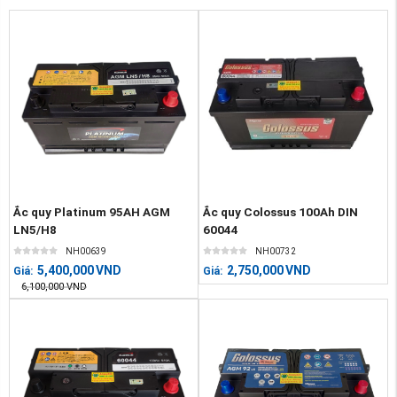
Ắc quy Platinum 95AH AGM
Ắc quy Colossus 100Ah DIN
LN5/H8
60044
NH00639
NH00732
5,400,000
VND
2,750,000
VND
Giá:
Giá:
6,100,000
VND