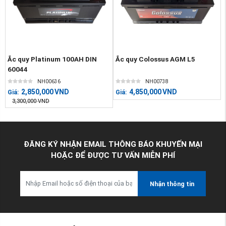
Ắc quy Platinum 100AH DIN
Ắc quy Colossus AGM L5
60044
NH00636
NH00738
2,850,000
VND
4,850,000
VND
Giá:
Giá:
3,300,000
VND
ĐĂNG KÝ NHẬN EMAIL THÔNG BÁO KHUYẾN MẠI
HOẶC ĐỂ ĐƯỢC TƯ VẤN MIỄN PHÍ
Nhận thông tin