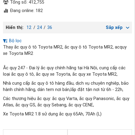
Tổng số: 412,755
Đang online: 182
Hiển thị:
12
/
24
/
36
Sắp xếp
Bộ lọc
Thay ắc quy ô tô Toyota MR2, ắc quy ô tô Toyota MR2, acquy
xe Toyota MR2
Ắc quy 247 - Đại lý ắc quy chính hãng tại Hà Nội, cung cấp các
loại ắc quy ô tô, ắc quy xe Toyota, ắc quy xe Toyota MR2,
Nhà cung cấp ắc quy ô tô hàng đầu, dịch vụ chuyên nghiêp, bảo
hành chính hãng, dán tem nơi bán,lắp đặt tận nơi từ 6h - 22h,
Các thương hiệu ắc quy: ắc quy Varta, ắc quy Panasonic, ắc quy
Atlas, ắc quy GS, ắc quy Sebang, ắc quy CENE,
Xe Toyota MR2 1.8 sử dụng ắc quy 65Ah, 70Ah (L)