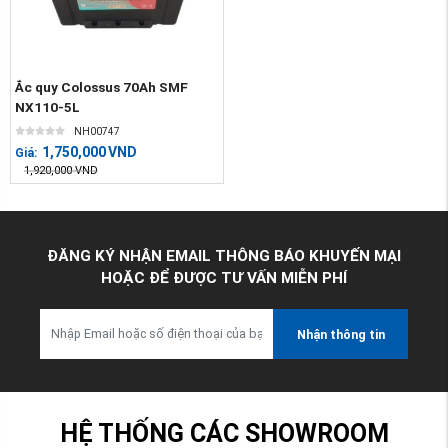
Ắc quy Colossus 70Ah SMF
NX110-5L
NH00747
1,750,000
VND
Giá:
1,920,000
VND
ĐĂNG KÝ NHẬN EMAIL THÔNG BÁO KHUYẾN MẠI
HOẶC ĐỂ ĐƯỢC TƯ VẤN MIỄN PHÍ
Nhận thông tin
HỆ THỐNG CÁC SHOWROOM