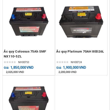
Ắc quy Colossus 75Ah SMF
Ắc quy Platinum 70AH 80D26L
NX110-5ZL
NH00753
NH00724
1,850,000
VND
1,900,000
VND
Giá:
Giá:
2,025,000
VND
2,200,000
VND