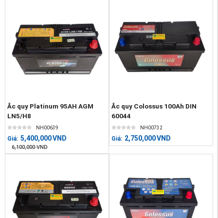
Ắc quy Platinum 95AH AGM
Ắc quy Colossus 100Ah DIN
LN5/H8
60044
NH00639
NH00732
5,400,000
VND
2,750,000
VND
Giá:
Giá:
6,100,000
VND