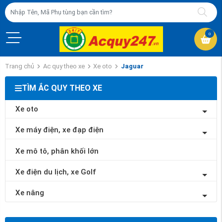
0
Trang chủ
Ac quy theo xe
Xe oto
Jaguar
TÌM ẮC QUY THEO XE
Xe oto
Xe máy điện, xe đạp điện
Xe mô tô, phân khối lớn
Xe điện du lịch, xe Golf
Xe nâng