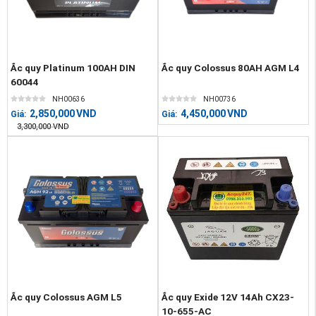
Ắc quy Platinum 100AH DIN
Ắc quy Colossus 80AH AGM L4
60044
NH00636
NH00736
2,850,000
VND
4,450,000
VND
Giá:
Giá:
3,300,000
VND
Ắc quy Colossus AGM L5
Ắc quy Exide 12V 14Ah CX23-
10-655-AC