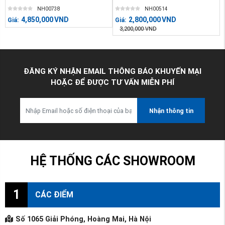
NH00738
NH00514
4,850,000
VND
2,800,000
VND
Giá:
Giá:
3,200,000
VND
ĐĂNG KÝ NHẬN EMAIL THÔNG BÁO KHUYẾN MẠI
HOẶC ĐỂ ĐƯỢC TƯ VẤN MIỄN PHÍ
Nhận thông tin
HỆ THỐNG CÁC SHOWROOM
1
CÁC ĐIỂM
Số 1065 Giải Phóng, Hoàng Mai, Hà Nội