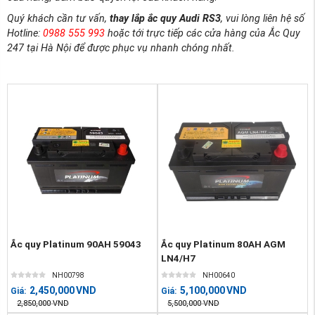
Quý khách cần tư vấn,
thay lắp ắc quy Audi RS3
, vui lòng liên hệ số
Hotline:
0988 555 993
hoặc tới trực tiếp các cửa hàng của Ắc Quy
247 tại Hà Nội để được phục vụ nhanh chóng nhất.
Ắc quy Platinum 90AH 59043
Ắc quy Platinum 80AH AGM
LN4/H7
NH00798
NH00640
2,450,000
VND
5,100,000
VND
Giá:
Giá:
2,850,000
VND
5,500,000
VND