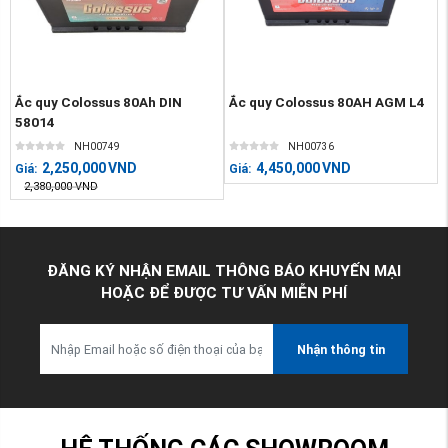
Ắc quy Colossus 80Ah DIN
Ắc quy Colossus 80AH AGM L4
58014
NH00749
NH00736
2,250,000
VND
4,450,000
VND
Giá:
Giá:
2,380,000
VND
ĐĂNG KÝ NHẬN EMAIL THÔNG BÁO KHUYẾN MẠI
HOẶC ĐỂ ĐƯỢC TƯ VẤN MIỄN PHÍ
Nhận thông tin