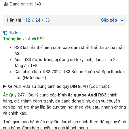
Đang online: 148
Hiển thị:
12
/
24
/
36
Sắp xếp
Bộ lọc
Thông tin xe Audi RS3
RS3 là biến thể hiệu suất cao đậm chất thể thao của mẫu
A3
Audi RS3 được trang bị động cơ 5 xy lanh, dung tích 2.5L
tăng áp TFSI
Các phiên bản: RS3 2022, RS3 Sedan 4 cửa và Sportback 5
cửa (Hatchback)
▶️ Xe Audi RS3 sử dụng bình ắc quy DIN 80AH (cọc thấp).
Ắc Quy 247
- Đại lý cung cấp
bình ắc quy xe Audi RS3
chính
hãng, giá thành cạnh tranh, đa dạng dòng bình, dịch vụ chuyên
nghiệp, hỗ trợ thay lắp ắc quy tận nơi theo yêu cầu, nhanh chóng
và chính xác.
Thời gian bảo hành ắc quy lâu dài, chính sách theo đúng quy định
của hãng, đảm bảo quyền lợi của khách hàng.