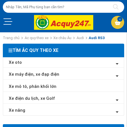
0
Trang chủ
Ac quy theo xe
Xe châu Âu
Audi
Audi RS3
TÌM ẮC QUY THEO XE
Xe oto
Xe máy điện, xe đạp điện
Xe mô tô, phân khối lớn
Xe điện du lịch, xe Golf
Xe nâng