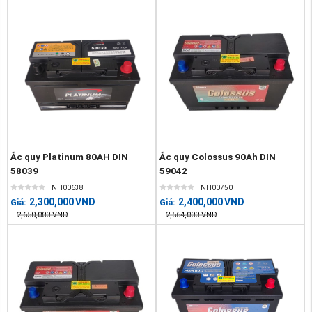
Ắc quy Platinum 80AH DIN
Ắc quy Colossus 90Ah DIN
58039
59042
NH00638
NH00750
2,300,000
VND
2,400,000
VND
Giá:
Giá:
2,650,000
VND
2,564,000
VND