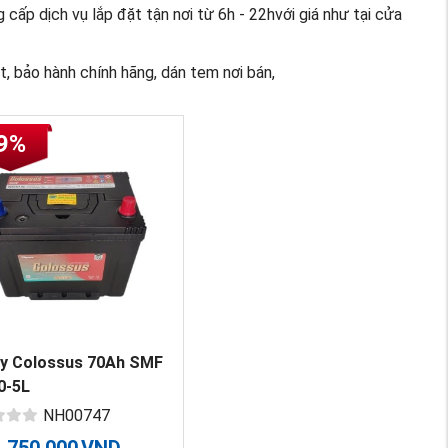
cấp dịch vụ lắp đặt tận nơi từ 6h - 22hvới giá như tại cửa
t, bảo hành chính hãng, dán tem nơi bán,
9%
uy Colossus 70Ah SMF
0-5L
NH00747
1,750,000
VND