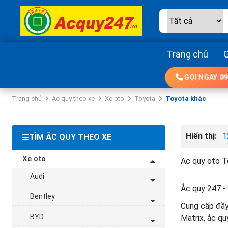
Trang chủ
G
GỌI NGAY:
09
Trang chủ
Ac quy theo xe
Xe oto
Toyota
Toyota khác
Hiển thị:
1
TÌM ẮC QUY THEO XE
Xe oto
Ac quy oto To
Audi
Ắc quy 247 - 
Bentley
Cung cấp đầy
BYD
Matrix, ắc qu