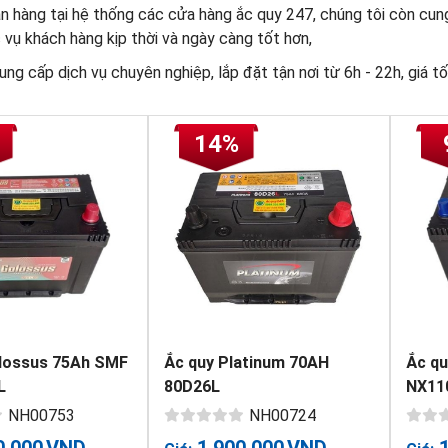
n hàng tại hệ thống các cửa hàng ắc quy 247, chúng tôi còn cung 
vụ khách hàng kịp thời và ngày càng tốt hơn,
ng cấp dịch vụ chuyên nghiệp, lắp đặt tận nơi từ 6h - 22h, giá tố
14%
lossus 75Ah SMF
Ắc quy Platinum 70AH
Ắc q
L
80D26L
NX11
NH00753
NH00724
0,000
VND
1,900,000
VND