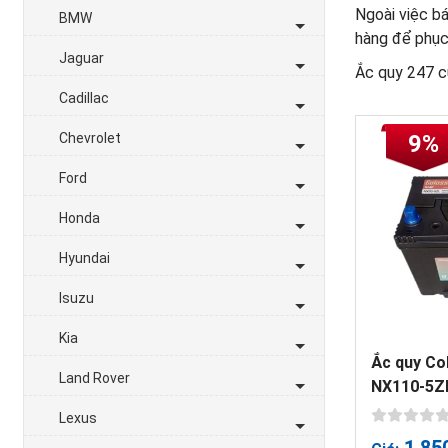
Ngoài việc bá
BMW
hàng để phục 
Jaguar
Ắc quy 247 cu
Cadillac
Chevrolet
9%
Ford
Honda
Hyundai
Isuzu
Kia
Ắc quy Co
Land Rover
NX110-5Z
Lexus
1,85