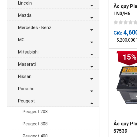
Lincoln
Ắc quy Pl
LN3/H6
Mazda
Mercedes - Benz
4,60
Giá:
MG
5,200,000
Mitsubishi
15%
Maserati
Nissan
Porsche
Peugeot
Peugeot 208
Ắc quy Pl
Peugeot 308
57539
Peugeot 408