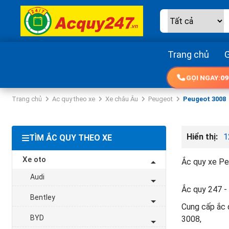
Trang chủ
G
GỌI NGAY:
09
Trang chủ
Ac quy theo xe
Xe châu Âu
Peugeot
Peugeot 3008
Hiển thị:
1
TÌM ẮC QUY THEO XE
Xe oto
Ắc quy xe Pe
Audi
Ắc quy 247 - 
Bentley
Cung cấp ắc q
BYD
3008,