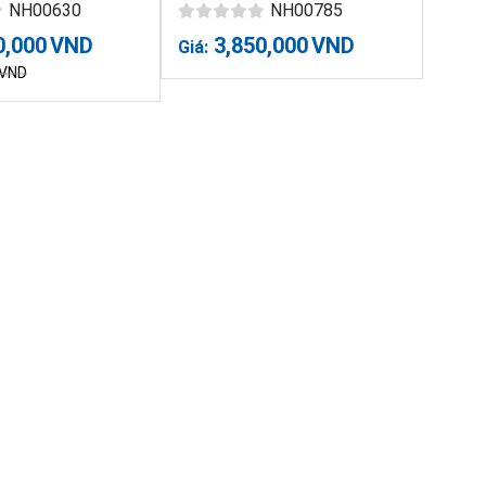
NH00630
NH00785
0,000
VND
3,850,000
VND
Giá:
VND