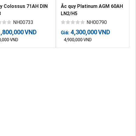
y Colossus 71AH DIN
Ắc quy Platinum AGM 60AH
3
LN2/H5
NH00733
NH00790
1,800,000
VND
4,300,000
VND
Giá:
3,000
VND
4,900,000
VND