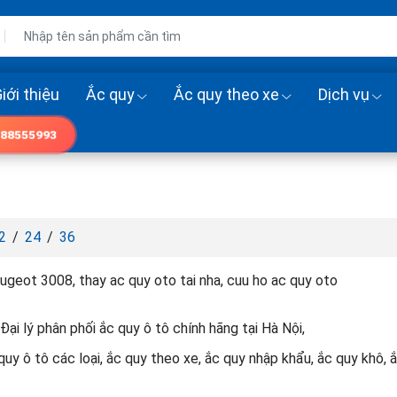
iới thiệu
Ắc quy
Ắc quy theo xe
Dịch vụ
88555993
2
/
24
/
36
ugeot 3008, thay ac quy oto tai nha, cuu ho ac quy oto
Đại lý phân phối ắc quy ô tô chính hãng tại Hà Nội,
uy ô tô các loại, ắc quy theo xe, ắc quy nhập khẩu, ắc quy khô,