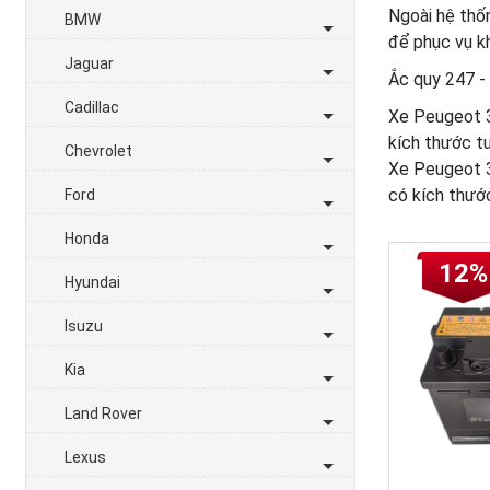
Ngoài hệ thốn
BMW
để phục vụ kh
Jaguar
Ắc quy 247 - 
Cadillac
Xe Peugeot 3
kích thước 
Chevrolet
Xe Peugeot 3
có kích thướ
Ford
Honda
12%
Hyundai
Isuzu
Kia
Land Rover
Lexus