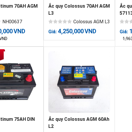
atinum 70AH AGM
Ắc quy Colossus 70AH AGM
Ắc qu
L3
5711
NH00637
Colossus AGM L3
0,000
VND
4,250,000
VND
Giá:
Giá:
VND
1,96
atinum 75AH DIN
Ắc quy Colossus AGM 60Ah
L2