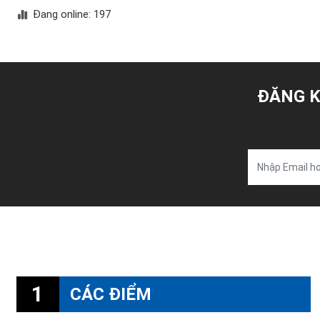
Đang online: 197
ĐĂNG K
1
CÁC ĐIỂM