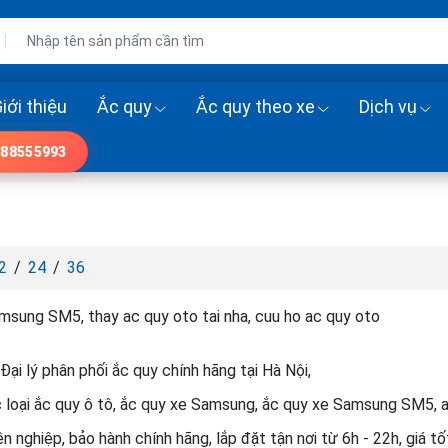
iới thiệu
Ắc quy
Ắc quy theo xe
Dịch vụ
88555993
2
/
24
/
36
msung SM5, thay ac quy oto tai nha, cuu ho ac quy oto
Đại lý phân phối ắc quy chính hãng tại Hà Nội,
 loại ắc quy ô tô, ắc quy xe Samsung, ắc quy xe Samsung SM5,
n nghiệp, bảo hành chính hãng, lắp đặt tận nơi từ 6h - 22h, giá tốt