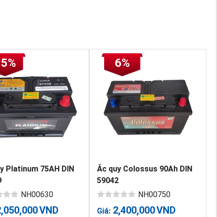
15%
6%
y Platinum 75AH DIN
Ắc quy Colossus 90Ah DIN
9
59042
NH00630
NH00750
2,050,000
VND
2,400,000
VND
Giá: