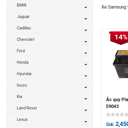
BMW
Xe Samsung S
Jaguar
Cadillac
14%
Chevrolet
Ford
Honda
Hyundai
Isuzu
Kia
Ắc quy Pl
59043
Land Rover
Lexus
2,45
Giá: