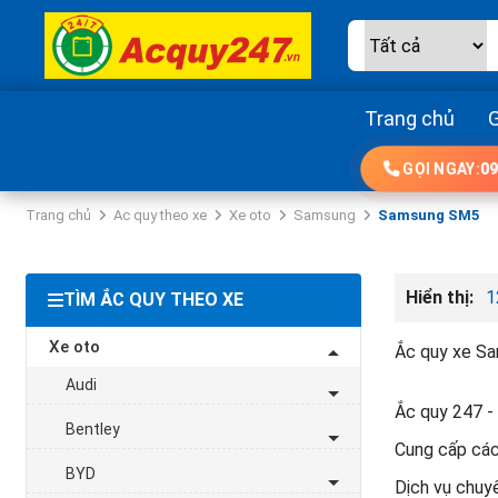
Trang chủ
G
GỌI NGAY:
09
Trang chủ
Ac quy theo xe
Xe oto
Samsung
Samsung SM5
Hiển thị:
1
TÌM ẮC QUY THEO XE
Xe oto
Ắc quy xe Sa
Audi
Ắc quy 247 - 
Bentley
Cung cấp các
BYD
Dịch vụ chuyê