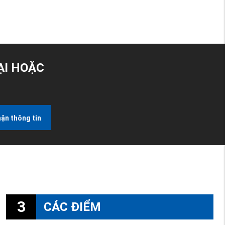
ẠI HOẶC
ận thông tin
3
CÁC ĐIỂM