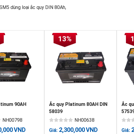
M5 dùng loại ắc quy DIN 80Ah,
13%
atinum 90AH
Ắc quy Platinum 80AH DIN
Ắc qu
58039
5753
NH00798
NH00638
0,000
VND
2,300,000
VND
Giá:
Giá: