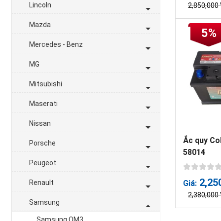
Lincoln
2,850,000
Mazda
5%
Mercedes - Benz
MG
Mitsubishi
Maserati
Nissan
Ắc quy Co
Porsche
58014
Peugeot
2,25
Renault
Giá:
2,380,000
Samsung
Samsung QM3