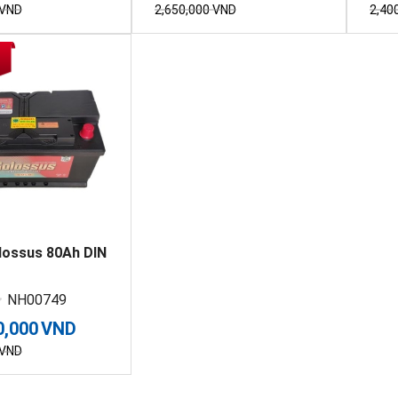
VND
2,650,000
VND
2,40
lossus 80Ah DIN
NH00749
0,000
VND
VND