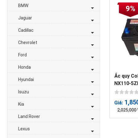
BMW
9%
Jaguar
Cadillac
Chevrolet
Ford
Honda
Ắc quy Co
Hyundai
NX110-5Z
Isuzu
1,85
Giá:
Kia
2,025,000
Land Rover
Lexus