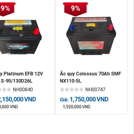
19%
9%
y Platinum EFB 12V
Ắc quy Colossus 70Ah SMF
 S-95/130D26L
NX110-5L
NH00840
NH00747
2,150,000
VND
1,750,000
VND
Giá:
0,000
VND
1,920,000
VND