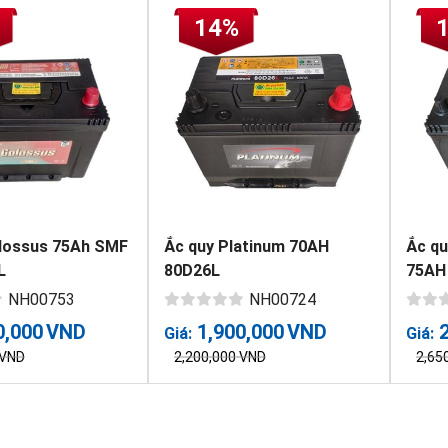
14%
lossus 75Ah SMF
Ắc quy Platinum 70AH
Ắc qu
L
80D26L
75AH
NH00753
NH00724
0,000
VND
1,900,000
VND
Giá:
Giá:
VND
2,200,000
VND
2,65