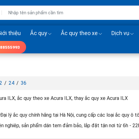
iới thiệu
Ắc quy
Ắc quy theo xe
Dịch vụ
88555993
2
/
24
/
36
ra ILX, ắc quy theo xe Acura ILX, thay ắc quy xe Acura ILX
Đại lý ắc quy chính hãng tại Hà Nội, cung cấp các loại ắc quy ô t
ên nghiêp, sản phẩm dán tem đảm bảo, lắp đặt tận nơi từ 6h - 22