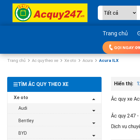
Trang chủ
G
GỌI NGAY:
09
Trang chủ
Ac quy theo xe
Xe oto
Acura
Acura ILX
Hiển thị:
1
TÌM ẮC QUY THEO XE
Xe oto
Ắc quy xe Acu
Audi
Ắc quy 247 - 
Bentley
Dịch vụ chuy
BYD