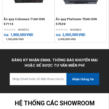
Ắc quy Colossus 71AH DIN
Ắc quy Platinum 75AH DIN
57113
57539
NH00733
NH00630
1,800,000
VND
2,050,000
VND
Giá:
Giá:
1,963,000
VND
2,400,000
VND
ĐĂNG KÝ NHẬN EMAIL THÔNG BÁO KHUYẾN MẠI
HOẶC ĐỂ ĐƯỢC TƯ VẤN MIỄN PHÍ
Nhận thông tin
HỆ THỐNG CÁC SHOWROOM