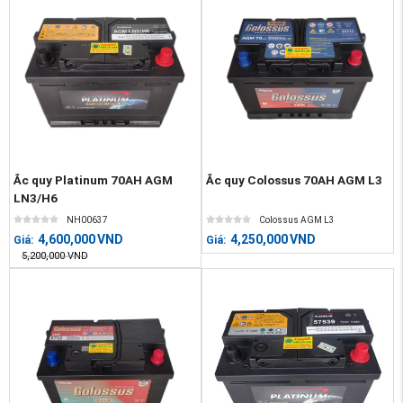
Ắc quy Platinum 70AH AGM
Ắc quy Colossus 70AH AGM L3
LN3/H6
NH00637
Colossus AGM L3
4,600,000
VND
4,250,000
VND
Giá:
Giá:
5,200,000
VND