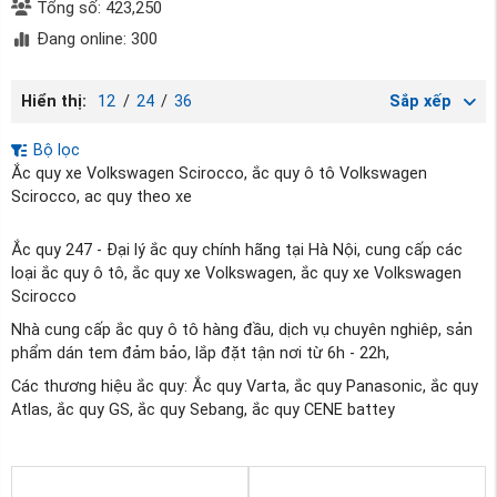
Tổng số: 423,250
Đang online: 300
Hiển thị:
12
/
24
/
36
Sắp xếp
Bộ lọc
Ắc quy xe Volkswagen Scirocco, ắc quy ô tô Volkswagen
Scirocco, ac quy theo xe
Ắc quy 247 - Đại lý ắc quy chính hãng tại Hà Nội, cung cấp các
loại ắc quy ô tô, ắc quy xe Volkswagen, ắc quy xe Volkswagen
Scirocco
Nhà cung cấp ắc quy ô tô hàng đầu, dịch vụ chuyên nghiêp, sản
phẩm dán tem đảm bảo, lắp đặt tận nơi từ 6h - 22h,
Các thương hiệu ắc quy: Ắc quy Varta, ắc quy Panasonic, ắc quy
Atlas, ắc quy GS, ắc quy Sebang, ắc quy CENE battey