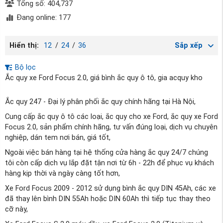
Tổng số: 404,737
Đang online: 177
Hiển thị:
12
/
24
/
36
Sắp xếp
Bộ lọc
Ắc quy xe Ford Focus 2.0, giá bình ắc quy ô tô, gia acquy kho
Ắc quy 247 - Đại lý phân phối ắc quy chính hãng tại Hà Nội,
Cung cấp ắc quy ô tô các loại, ắc quy cho xe Ford, ắc quy xe Ford
Focus 2.0, sản phẩm chính hãng, tư vấn đúng loại, dịch vụ chuyên
nghiệp, dán tem nơi bán, giá tốt,
Ngoài việc bán hàng tại hệ thống cửa hàng ắc quy 24/7 chúng
tôi còn cấp dịch vụ lắp đặt tận nơi từ 6h - 22h để phục vụ khách
hàng kịp thời và ngày càng tốt hơn,
Xe Ford Focus 2009 - 2012 sử dụng bình ắc quy DIN 45Ah, các xe
đã thay lên bình DIN 55Ah hoặc DIN 60Ah thì tiếp tục thay theo
cỡ này,