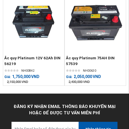
Ắc quy Platinum 12V 62Ah DIN
Ắc quy Platinum 75AH DIN
56219
57539
NH00842
NH00630
1,750,000
VND
2,050,000
VND
Giá:
Giá:
2,150,000
VND
2,400,000
VND
ĐĂNG KÝ NHẬN EMAIL THÔNG BÁO KHUYẾN MẠI
HOẶC ĐỂ ĐƯỢC TƯ VẤN MIỄN PHÍ