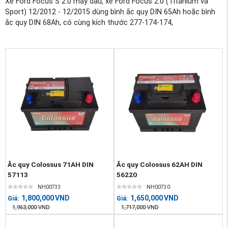
Xe Ford Focus S 2.0 máy dầu, xe Ford Focus 2.0 (Titanium và
Sport) 12/2012 - 12/2015 dùng bình ắc quy DIN 65Ah hoặc bình
ắc quy DIN 68Ah, có cùng kích thước 277-174-174,
Ắc quy Colossus 71AH DIN
Ắc quy Colossus 62AH DIN
57113
56220
NH00733
NH00730
1,800,000
VND
1,650,000
VND
Giá:
Giá:
1,963,000
VND
1,717,000
VND